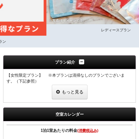
レディースプラン
プラン紹介
【女性限定プラン】 ※本プランは清掃なしのプランでございま
す。（下記参照）
・室料のみプランと同価格で女性にちょっと嬉しい特典付きのプラン
もっと見る
です。
・当プランでご予約のお客様には選べるグッツをプレゼント。
・ヒーリング・コスメ系グッツの中から2点お選びいただけます。
※グッツは予告なく変更する場合がございますのでご了承下さい。
空室カレンダー
※男性のお客様にはご予約いただけませんので、他のプランにてご予
約下さい。
・清掃の無い、お値打ちなプランです。
1泊1室あたりの料金
(消費税込み)
・タオル類の交換とゴミの回収、灰皿交換のみを