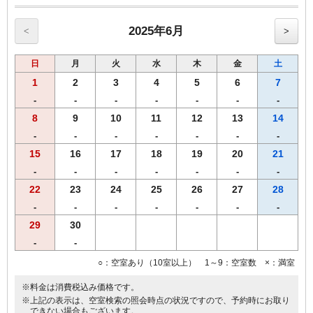
させていただきます。
・シーツ、枕カバー、ナイトウェア、スリッパ、
2025年6月
<
>
歯ブラシ、かみそりの交換は行いません。
尚、衛生管理上3泊毎に通常清掃をいたします。
日
月
火
水
木
金
土
※ご予定の変更により1泊の場合は、通常料金となります。
1
2
3
4
5
6
7
●朝食のご案内
-
-
-
-
-
-
-
会場：2階レストラン、 時間： 6：30～9：10
8
9
10
11
12
13
14
■福岡市条例により2020年4月1日宿泊者1人1泊につき，以下のとおり
-
-
-
-
-
-
-
となります。
宿泊料金2万円未満 200円（うち県税50円）
15
16
17
18
19
20
21
宿泊料金2万円以上 500円（うち県税50円）
-
-
-
-
-
-
-
※福岡市宿泊税はプラン料金に含まれておりません。
22
23
24
25
26
27
28
-
-
-
-
-
-
-
29
30
-
-
○：空室あり（10室以上） 1～9：空室数 ×：満室
※料金は消費税込み価格です。
※上記の表示は、空室検索の照会時点の状況ですので、予約時にお取り
できない場合もございます。