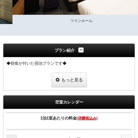
ツインルーム
プラン紹介
◆朝食が付いた宿泊プランです◆
朝食は、【和食・洋食・朝がゆ】からお選び頂けます。
もっと見る
会場：2階レストラン 6:30～10：00
◆領収書は、宿泊代金の総額にて明記されます◆
空室カレンダー
【客室のご案内】
●高速インターネット回線（有線ＬＡＮ接続／無料）
1泊1室あたりの料金
(消費税込み)
●Wi-Fi全室対応。
●加湿空気清浄機、マイナスイオンドライヤー完備
●ベッドは、ゆったりワイドベッド採用。 （Serta製マットレス採