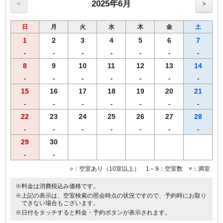
用）
2025年6月
<
>
●プリペイドカード式ＶＯＤシステム（1泊1000円／150タイトル見放
題）
日
月
火
水
木
金
土
■福岡市条例により2020年4月1日宿泊者1人1泊につき，以下のとおり
となります。
1
2
3
4
5
6
7
宿泊料金2万円未満 200円（うち県税50円）
-
-
-
-
-
-
-
宿泊料金2万円以上 500円（うち県税50円）
8
9
10
11
12
13
14
※福岡市宿泊税はプラン料金に含まれておりません。
-
-
-
-
-
-
-
15
16
17
18
19
20
21
-
-
-
-
-
-
-
22
23
24
25
26
27
28
-
-
-
-
-
-
-
29
30
-
-
○：空室あり（10室以上） 1～9：空室数 ×：満室
※料金は消費税込み価格です。
※上記の表示は、空室検索の照会時点の状況ですので、予約時にお取り
できない場合もございます。
※日付をタッチすると料金・予約ボタンが表示されます。