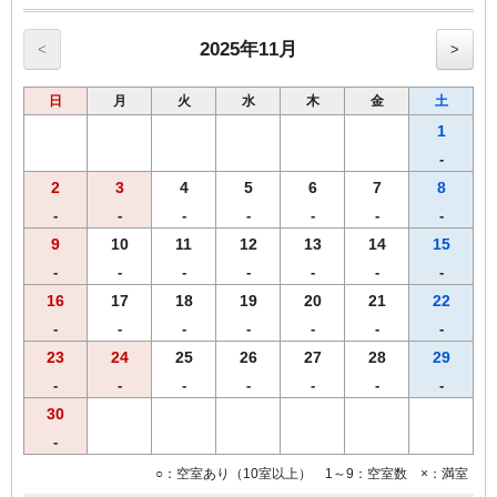
●Wi-Fi全室対応。
●マイナスイオンドライヤー、加湿空気清浄機完備
●ベッドは、ゆったりワイドベッド(Serta製マットレス採用）
2025年11月
<
>
●プリペイド式ＶＯＤシステム（1泊1000円／150タイトル見放題）
●キャナルシティ博多・屋台街にも近く便利です。
日
月
火
水
木
金
土
■福岡市条例により2020年4月1日宿泊者1人1泊につき，以下のとおり
となります。
1
宿泊料金2万円未満 200円（うち県税50円）
-
宿泊料金2万円以上 500円（うち県税50円）
2
3
4
5
6
7
8
※福岡市宿泊税はプラン料金に含まれておりません。
-
-
-
-
-
-
-
9
10
11
12
13
14
15
-
-
-
-
-
-
-
16
17
18
19
20
21
22
-
-
-
-
-
-
-
23
24
25
26
27
28
29
-
-
-
-
-
-
-
30
-
○：空室あり（10室以上） 1～9：空室数 ×：満室