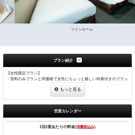
ツインルーム
プラン紹介
【女性限定プラン】
・室料のみプランと同価格で女性にちょっと嬉しい特典付きのプラン
です。
もっと見る
・当プランでご予約のお客様には選べるグッツをプレゼント。
・ヒーリング・コスメ系グッツの中から2点お選びいただけます。
※グッツは予告なく変更する場合がございますのでご了承下さい。
※男性のお客様にはご予約いただけませんので、他のプランにてご予
空室カレンダー
約下さい。
【客室のご案内】
1泊1室あたりの料金
(消費税込み)
●高速インターネット回線（有線ＬＡＮ接続／無料）