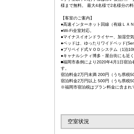
様まで無料。 最大4名様で2名様分の
【客室のご案内】
●高速インターネット回線（有線ＬＡ
●Wi-Fi全室対応。
●マイナスイオンドライヤー、加湿空
●ベッドは、ゆったりワイドベッド(Se
●プリペイド式ＶＯＤシステム（1泊10
山笠で有名～
コネクティングル
●キャナルシティ博多・屋台街にも近
■福岡市条例により2020年4月1日宿
す。
宿泊料金2万円未満 200円（うち県税5
宿泊料金2万円以上 500円（うち県税5
※福岡市宿泊税はプラン料金に含まれ
空室状況