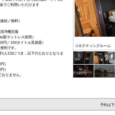
料金でご利用いただけます
Ｎ接続／無料）
気清浄機完備
rta製マットレス採用）
00円／150タイトル見放題）
ーム
コネクティングルーム
く便利です。
泊者1人1泊につき，以下のとおりとなりま
0円）
0円）
ておりません。
予約は下