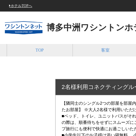
ホテルTOPへ
博多中洲ワシントンホ
TOP
客室
2名様利用コネクティングル
【隣同士のシングル2つの部屋を部屋
たお部屋】 ※大人2名様で利用いただ
■ベッド、トイレ、ユニットバスがそれ
の際は、順番待ちをせずにスムーズに
プ旅行にも便利で快適にお過ごしいた
■小学生以下のお子様は添い寝無料。 