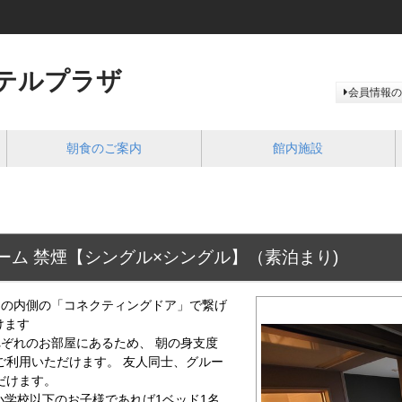
テルプラザ
会員情報の
朝食のご案内
館内施設
ーム 禁煙【シングル×シングル】（素泊まり)
内の内側の「コネクティングドア」で繋げ
けます
ぞれのお部屋にあるため、 朝の身支度
ご利用いただけます。 友人同士、グルー
だけます。
小学校以下のお子様であれば1ベッド1名