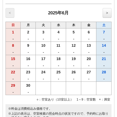
●加湿空気清浄機 全室設置。
●高速インターネット回線（有線ＬＡＮ接続／無料）
●Wi-Fi全室対応。
2025年6月
<
>
●マイナスイオンドライヤー完備
●ベッドは、ゆったりセミダブルサイズ（幅120㎝）
日
月
火
水
木
金
土
●プリペイド式ＶＯＤシステム（1泊1000円／150タイトル見放題）
■福岡市条例により2020年4月1日宿泊者1人1泊につき，以下のとおり
1
2
3
4
5
6
7
となります。
-
-
-
-
-
-
-
宿泊料金2万円未満 200円（うち県税50円）
8
9
10
11
12
13
14
宿泊料金2万円以上 500円（うち県税50円）
※福岡市宿泊税はプラン料金に含まれておりません。
-
-
-
-
-
-
-
15
16
17
18
19
20
21
-
-
-
-
-
-
-
22
23
24
25
26
27
28
-
-
-
-
-
-
-
29
30
-
-
○：空室あり（10室以上） 1～9：空室数 ×：満室
※料金は消費税込み価格です。
※上記の表示は、空室検索の照会時点の状況ですので、予約時にお取り