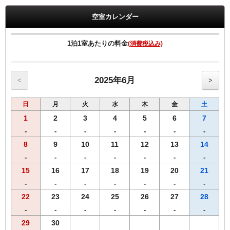
疲れを癒やしてください
空室カレンダー
♪♪どちらもプレゼント致します♪♪
◆領収書は、宿泊代金の総額にて明記されます◆
1泊1室あたりの料金
(消費税込み)
【客室のご案内】
●リバーシブル枕採用。
2025年6月
<
>
●加湿空気清浄機 全室設置。
●高速インターネット回線（有線ＬＡＮ接続／無料）
日
月
火
水
木
金
土
●Wi-Fi全室対応
●マイナスイオンドライヤー完備
1
2
3
4
5
6
7
●ベッドは、ゆったりワイドベッド採用。
-
-
-
-
-
-
-
●プリペイドカード式ＶＯＤシステム（1泊1000円／150タイトル見放
8
9
10
11
12
13
14
題）
-
-
-
-
-
-
-
15
16
17
18
19
20
21
-
-
-
-
-
-
-
22
23
24
25
26
27
28
-
-
-
-
-
-
-
29
30