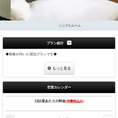
シングルルーム
プラン紹介
◆朝食が付いた宿泊プランです◆
朝食は、【和食・洋食・朝がゆ】からお選び頂けます。
もっと見る
会場：2階レストラン 6:30～10：00
◆領収書は、宿泊代金の総額にて明記されます◆
空室カレンダー
【客室のご案内】
●高速インターネット回線（有線ＬＡＮ接続／無料）
1泊1室あたりの料金
(消費税込み)
●Wi-Fi全室対応。
●加湿空気清浄機、マイナスイオンドライヤー完備
●ベッドは、ゆったりワイドベッド採用。 （Serta製マットレス採