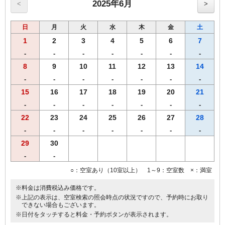
用）
2025年6月
<
>
●プリペイドカード式ＶＯＤシステム（1泊1000円／150タイトル見放
題）
日
月
火
水
木
金
土
■福岡市条例により2020年4月1日宿泊者1人1泊につき，以下のとおり
となります。
1
2
3
4
5
6
7
宿泊料金2万円未満 200円（うち県税50円）
-
-
-
-
-
-
-
宿泊料金2万円以上 500円（うち県税50円）
8
9
10
11
12
13
14
※福岡市宿泊税はプラン料金に含まれておりません。
-
-
-
-
-
-
-
15
16
17
18
19
20
21
-
-
-
-
-
-
-
22
23
24
25
26
27
28
-
-
-
-
-
-
-
29
30
-
-
○：空室あり（10室以上） 1～9：空室数 ×：満室
※料金は消費税込み価格です。
※上記の表示は、空室検索の照会時点の状況ですので、予約時にお取り
できない場合もございます。
※日付をタッチすると料金・予約ボタンが表示されます。