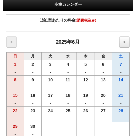
◆領収書は、宿泊代金の総額にて明記されます◆
空室カレンダー
【客室のご案内】
●リバーシブル枕採用。
1泊1室あたりの料金
(消費税込み)
●加湿空気清浄機 全室設置。
●高速インターネット回線（有線ＬＡＮ接続／無料）
●Wi-Fi全室対応
●マイナスイオンドライヤー完備
2025年6月
<
>
●ベッドは、ゆったりワイドベッド
●プリペイドカード式ＶＯＤシステム（1泊1000円／150タイトル見放
日
月
火
水
木
金
土
題）.
■福岡市条例により2020年4月1日宿泊者1人1泊につき，以下のとおり
1
2
3
4
5
6
7
となります。
-
-
-
-
-
-
-
宿泊料金2万円未満 200円（うち県税50円）
8
9
10
11
12
13
14
宿泊料金2万円以上 500円（うち県税50円）
※福岡市宿泊税はプラン料金に含まれておりません。
-
-
-
-
-
-
-
15
16
17
18
19
20
21
-
-
-
-
-
-
-
22
23
24
25
26
27
28
-
-
-
-
-
-
-
29
30
-
-