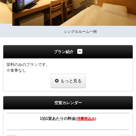
シングルルーム一例
プラン紹介
室料のみのプランです。
※食事なし
もっと見る
福岡県宿泊税条例により、ご宿泊料金に応じた宿泊税を
別途申し受けますのであらかじめご了承願います。
※表示料金に宿泊税は含まれておりません。
【宿泊税額：室料(税別）お1人様1泊あたり】
空室カレンダー
20,000円未満200円
無料パン朝食は2024年7月に終了いたしました。
ご朝食は1階テナント「菜花」にて和定食をご提供しております。
1泊1室あたりの料金
(消費税込み)
（有料）
ご希望のお客様は ご朝食付プランでご予約下さい。