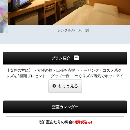
シングルルーム一例
プラン紹介
【女性の方に】 ・女性の旅・出張を応援 ・ヒーリング・コスメ系グ
ッズを2種類プレゼント ・グッズ一例 めぐりズム蒸気でホットアイ
マスク ビフェスタ うる落ち水クレンジング 足ひんやりシート
もっと見る
ＬＵＸ シャンプー＆コンディショナー ※内容については変更
になることもあります。ご了承下さい。
2020年4月1日より福岡県宿泊税条例に伴い、ご宿泊料金に応じた宿泊
税を
空室カレンダー
別途申し受けますのであらかじめご了承願います。
※表示料金に宿泊税は含まれておりません。
【宿泊税額：室料(税別）お1人様1泊あたり】
1泊1室あたりの料金
(消費税込み)
20,000円未満200円