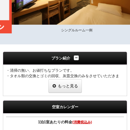
シングルルーム一例
プラン紹介
・清掃の無い、お値打ちなプランです。
・タオル類の交換とゴミの回収、灰皿交換のみをさせていただきま
す。
もっと見る
・シーツ、枕カバー、ナイトウェア、スリッパ、歯ブラシ、かみそり
の交換は行いません。
尚、衛生管理上3泊毎に通常清掃をいたします。
※ご予定の変更により1泊のみの場合は、通常料金となります。。
空室カレンダー
2020年4月1日より福岡県宿泊税条例に伴い、ご宿泊料金に応じた宿泊
1泊1室あたりの料金
(消費税込み)
税を