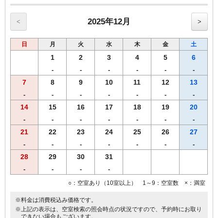
別途申し受けますのであらかじめご了承願います。
※表示料金に宿泊税は含まれておりません。
【宿泊税額：室料(税別）お1人様1泊あたり】
2025年12月
<
>
20,000円未満200円
日
月
火
水
木
金
土
1
2
3
4
5
6
-
-
-
-
-
-
7
8
9
10
11
12
13
-
-
-
-
-
-
-
14
15
16
17
18
19
20
-
-
-
-
-
-
-
21
22
23
24
25
26
27
-
-
-
-
-
-
-
28
29
30
31
-
-
-
-
○：空室あり（10室以上） 1～9：空室数 ×：満室
※料金は消費税込み価格です。
※上記の表示は、空室検索の照会時点の状況ですので、予約時にお取り
できない場合もございます。