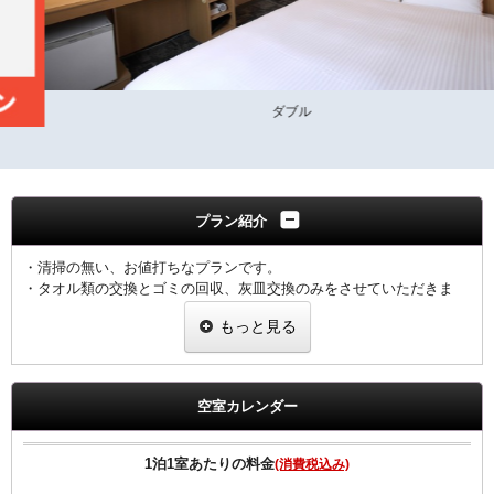
ダブル
プラン紹介
・清掃の無い、お値打ちなプランです。
・タオル類の交換とゴミの回収、灰皿交換のみをさせていただきま
す。
もっと見る
・シーツ、枕カバー、ナイトウェア、スリッパ、歯ブラシ、かみそり
の交換は行いません。
尚、衛生管理上3泊毎に通常清掃をいたします。
※ご予定の変更により1泊のみの場合は、通常料金となります。。
空室カレンダー
2020年4月1日より福岡県宿泊税条例に伴い、ご宿泊料金に応じた宿泊
1泊1室あたりの料金
(消費税込み)
税を