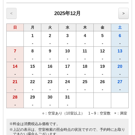
別途申し受けますのであらかじめご了承願います。
※表示料金に宿泊税は含まれておりません。
【宿泊税額：室料(税別）お1人様1泊あたり】
2025年12月
<
>
20,000円未満200円
日
月
火
水
木
金
土
1
2
3
4
5
6
-
-
-
-
-
-
7
8
9
10
11
12
13
-
-
-
-
-
-
-
14
15
16
17
18
19
20
-
-
-
-
-
-
-
21
22
23
24
25
26
27
-
-
-
-
-
-
-
28
29
30
31
-
-
-
-
○：空室あり（10室以上） 1～9：空室数 ×：満室
※料金は消費税込み価格です。
※上記の表示は、空室検索の照会時点の状況ですので、予約時にお取り
できない場合もございます。