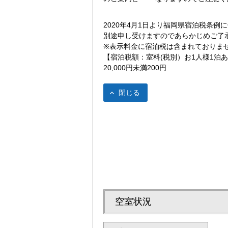
2020年4月1日より福岡県宿泊税条
別途申し受けますのであらかじめご了
※表示料金に宿泊税は含まれておりま
【宿泊税額：室料(税別）お1人様1泊
20,000円未満200円
筑後川花火大会（8月）
ユニットバス
閉じる
空室状況