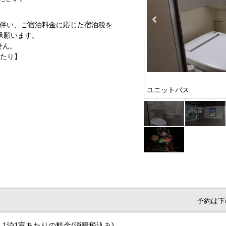
例に伴い、ご宿泊料金に応じた宿泊税を
承願います。
せん。
あたり】
エントランス・明治
予約は下
1泊1室あたりの料金
(消費税込み)