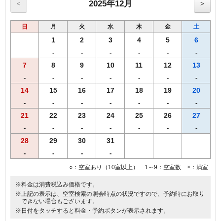
20,000円未満200円
2025年12月
<
>
日
月
火
水
木
金
土
1
2
3
4
5
6
-
-
-
-
-
-
7
8
9
10
11
12
13
-
-
-
-
-
-
-
14
15
16
17
18
19
20
-
-
-
-
-
-
-
21
22
23
24
25
26
27
-
-
-
-
-
-
-
28
29
30
31
-
-
-
-
○：空室あり（10室以上） 1～9：空室数 ×：満室
※料金は消費税込み価格です。
※上記の表示は、空室検索の照会時点の状況ですので、予約時にお取り
できない場合もございます。
※日付をタッチすると料金・予約ボタンが表示されます。