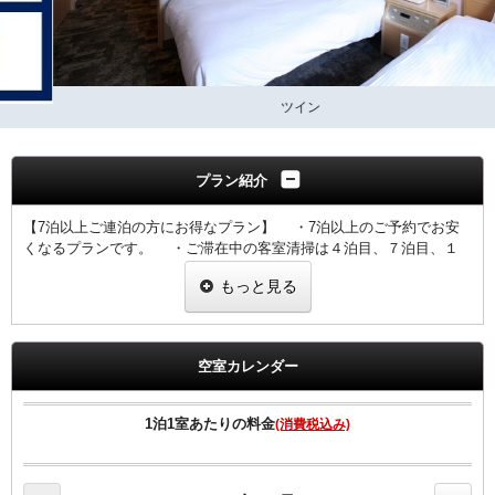
ツイン
プラン紹介
【7泊以上ご連泊の方にお得なプラン】 ・7泊以上のご予約でお安
くなるプランです。 ・ご滞在中の客室清掃は４泊目、７泊目、１
０泊目・・・となります。 ・その他の日の客室清掃はございませ
もっと見る
んのでごゆっくりご滞在いただけます。 ・客室清掃が無い日もゴ
ミ箱、灰皿、タオル類交換はさせていただきます。 ・ご予定の変
更により7泊未満のご利用になった場合は、通常料金でのご案内と
なりますのでご注意ください。
空室カレンダー
2020年4月1日より福岡県宿泊税条例に伴い、ご宿泊料金に応じた宿泊
税を
1泊1室あたりの料金
(消費税込み)
別途申し受けますのであらかじめご了承願います。
※表示料金に宿泊税は含まれておりません。
【宿泊税額：室料(税別）お1人様1泊あたり】