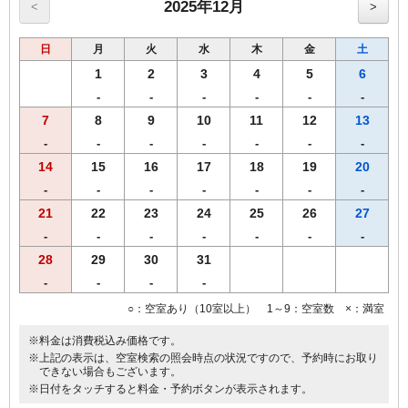
20,000円未満200円
2025年12月
<
>
日
月
火
水
木
金
土
1
2
3
4
5
6
-
-
-
-
-
-
7
8
9
10
11
12
13
-
-
-
-
-
-
-
14
15
16
17
18
19
20
-
-
-
-
-
-
-
21
22
23
24
25
26
27
-
-
-
-
-
-
-
28
29
30
31
-
-
-
-
○：空室あり（10室以上） 1～9：空室数 ×：満室
※料金は消費税込み価格です。
※上記の表示は、空室検索の照会時点の状況ですので、予約時にお取り
できない場合もございます。
※日付をタッチすると料金・予約ボタンが表示されます。