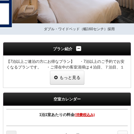
ダブル・ワイドベッド（幅160センチ）採用
プラン紹介
【7泊以上ご連泊の方にお得なプラン】 ・7泊以上のご予約でお安
くなるプランです。 ・ご滞在中の客室清掃は４泊目、７泊目、１
０泊目・・・となります。 ・その他の日の客室清掃はございませ
もっと見る
んのでごゆっくりご滞在いただけます。 ・客室清掃が無い日もゴ
ミ箱、灰皿、タオル類交換はさせていただきます。 ・ご予定の変
更により7泊未満のご利用になった場合は、通常料金でのご案内と
なりますのでご注意ください。
空室カレンダー
2020年4月1日より福岡県宿泊税条例に伴い、ご宿泊料金に応じた宿泊
税を
1泊1室あたりの料金
(消費税込み)
別途申し受けますのであらかじめご了承願います。
※表示料金に宿泊税は含まれておりません。
【宿泊税額：室料(税別）お1人様1泊あたり】