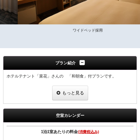
ワイドベッド採用
プラン紹介
ホテルテナント「菜花」さんの 「和朝食」付プランです。
■久留米の地元食材を使用したお魚メインの和定食スタイルにてご提
もっと見る
供
会場：1階レストラン「菜花」※席数約30席
朝食営業時間ＡＭ7：00〜ＡＭ9：30（最終ご入店9：00まで）
※開店から8時までは大変混みあいお待たせする場合がございます。
空室カレンダー
余裕をもってご来店下さい
2020年4月1日より福岡県宿泊税条例に伴い、ご宿泊料金に応じた宿泊
1泊1室あたりの料金
(消費税込み)
税を