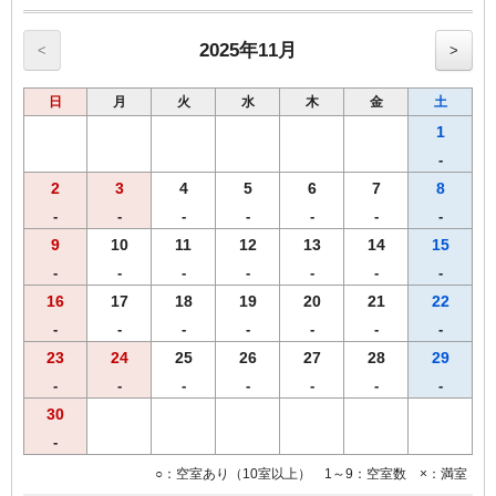
別途申し受けますのであらかじめご了承願います。
※表示料金に宿泊税は含まれておりません。
【宿泊税額：室料(税別）お1人様1泊あたり】
2025年11月
<
>
20,000円未満200円
日
月
火
水
木
金
土
1
-
2
3
4
5
6
7
8
-
-
-
-
-
-
-
9
10
11
12
13
14
15
-
-
-
-
-
-
-
16
17
18
19
20
21
22
-
-
-
-
-
-
-
23
24
25
26
27
28
29
-
-
-
-
-
-
-
30
-
○：空室あり（10室以上） 1～9：空室数 ×：満室