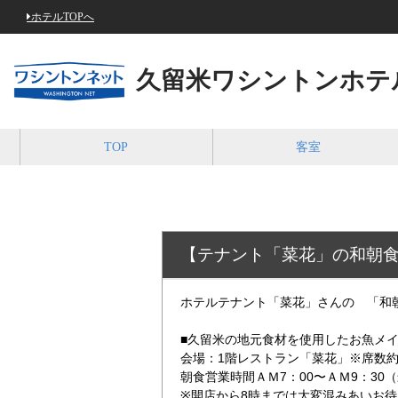
ホテルTOPへ
久留米ワシントンホテ
TOP
客室
【テナント「菜花」の和朝
ホテルテナント「菜花」さんの 「和
■久留米の地元食材を使用したお魚メ
会場：1階レストラン「菜花」※席数
朝食営業時間ＡＭ7：00〜ＡＭ9：30
※開店から8時までは大変混みあいお