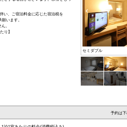
例に伴い、ご宿泊料金に応じた宿泊税を
承願います。
せん。
あたり】
㎡】
セミダブル
予約は下
1泊1室あたりの料金
(消費税込み)