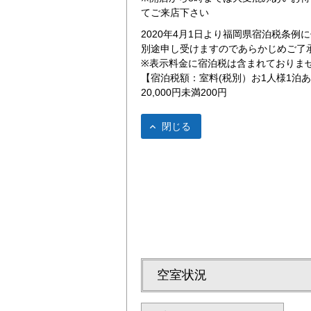
てご来店下さい
2020年4月1日より福岡県宿泊税条
別途申し受けますのであらかじめご了
※表示料金に宿泊税は含まれておりま
【宿泊税額：室料(税別）お1人様1泊
20,000円未満200円
 明治通りから
セミダブル【13.5
閉じる
空室状況