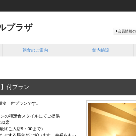
ルプラザ
会員情報の
朝食のご案内
館内施設
食】付プラン
朝食」付プランです。
インの和定食スタイルにてご提供
約30席
（最終ご入店9：00まで）
待たせする場合がございます。余裕をもっ