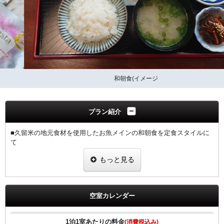
和朝食(イメージ
プラン紹介
■久留米の地元食材を使用したお魚メインの和朝食を定食スタイルに
て
ご提供致します。
もっと見る
会場：1階レストラン
朝食営業時間ＡＭ7：00〜ＡＭ9：30（最終ご入店9：00まで）
※7時台は席数(約30席)の都合で混み合う場合がございます。
【女性の方に】 ・女性の旅・出張を応援 ・ヒーリング・コスメ系グ
空室カレンダー
ッズを2種類プレゼント ・グッズ一例 めぐりズム蒸気でホットアイ
マスク ビフェスタ うる落ち水クレンジング 足ひんやりシート
ＬＵＸ シャンプー＆コンディショナー ※内容については変更
1泊1室あたりの料金
(消費税込み)