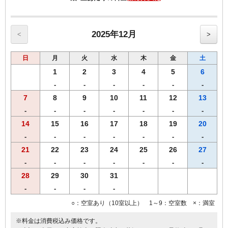
になることもあります。ご了承下さい。
2020年4月1日より福岡県宿泊税条例に伴い、ご宿泊料金に応じた宿泊
税を
2025年12月
<
>
別途申し受けますのであらかじめご了承願います。
※表示料金に宿泊税は含まれておりません。
日
月
火
水
木
金
土
【宿泊税額：室料(税別）お1人様1泊あたり】
20,000円未満200円
1
2
3
4
5
6
-
-
-
-
-
-
7
8
9
10
11
12
13
-
-
-
-
-
-
-
14
15
16
17
18
19
20
-
-
-
-
-
-
-
21
22
23
24
25
26
27
-
-
-
-
-
-
-
28
29
30
31
-
-
-
-
○：空室あり（10室以上） 1～9：空室数 ×：満室
※料金は消費税込み価格です。