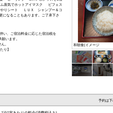
ズム蒸気でホットアイマスク ビフェス
んやりシート ＬＵＸ シャンプー＆コ
更になることもあります。ご了承下さ
例に伴い、ご宿泊料金に応じた宿泊税を
承願います。
せん。
 イメージ
和朝食(イメージ
あたり】
予約は下
1泊1室あたりの料金
(消費税込み)