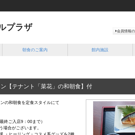
ルプラザ
会員情報の
朝食のご案内
館内施設
ラン【テナント「菜花」の和朝食】付
インの和朝食を定食スタイルにて
（最終ご入店9：00まで）
合う場合がございます。
援 ・ヒーリング・コスメ系グッズを2種