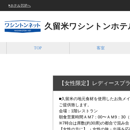
ホテルTOPへ
久留米ワシントンホテ
TOP
客室
【女性限定】レディースプ
■久留米の地元食材を使用したお魚メ
ご提供致します。
会場：1階レストラン
朝食営業時間ＡＭ7：00〜ＡＭ9：30
※7時台は席数(約30席)の都合で混み
【女性の方に】 ・女性の旅・出張を応