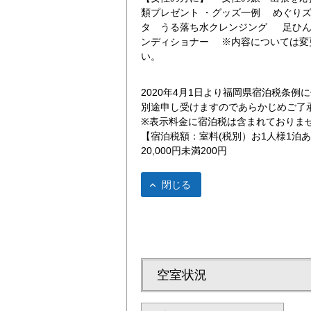
類プレゼント ・グッズ一例 めぐり
タ うる落ち水クレンジング 足ひ
ンディショナー ※内容については変
い。
2020年4月1日より福岡県宿泊税条
別途申し受けますのであらかじめご了
※表示料金に宿泊税は含まれておりま
 明治通りから
レディースプラン
【宿泊税額：室料(税別）お1人様1泊
20,000円未満200円
閉じる
空室状況