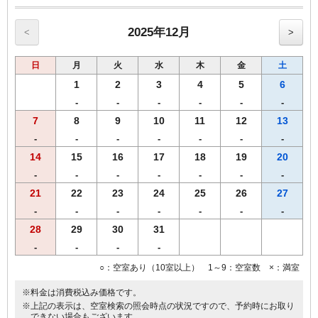
2020年4月1日より福岡県宿泊税条例に伴い、ご宿泊料金に応じた宿泊
税を
2025年12月
<
>
別途申し受けますのであらかじめご了承願います。
※表示料金に宿泊税は含まれておりません。
日
月
火
水
木
金
土
【宿泊税額：室料(税別）お1人様1泊あたり】
20,000円未満200円
1
2
3
4
5
6
-
-
-
-
-
-
7
8
9
10
11
12
13
-
-
-
-
-
-
-
14
15
16
17
18
19
20
-
-
-
-
-
-
-
21
22
23
24
25
26
27
-
-
-
-
-
-
-
28
29
30
31
-
-
-
-
○：空室あり（10室以上） 1～9：空室数 ×：満室
※料金は消費税込み価格です。
※上記の表示は、空室検索の照会時点の状況ですので、予約時にお取り
できない場合もございます。