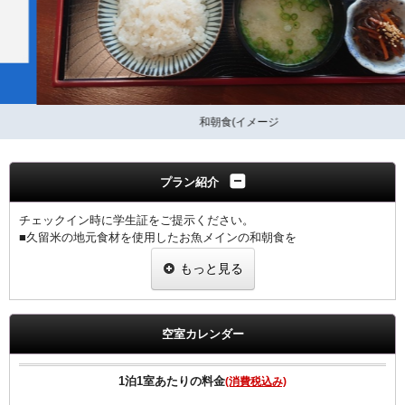
和朝食(イメージ
プラン紹介
チェックイン時に学生証をご提示ください。
■久留米の地元食材を使用したお魚メインの和朝食を
定食スタイルにてご提供致します。
もっと見る
会場：1階テナントレストラン「菜花」
朝食営業時間ＡＭ7：00〜ＡＭ9：30（最終ご入店9：00まで）
※7時台は席数(約30席)の都合上混み合いお待たせする場合がございま
す。
空室カレンダー
１室につき１名様の学生証の提示をお願いします。
※提示なき場合は、割引無しの料金を適用させていただきます。
1泊1室あたりの料金
(消費税込み)