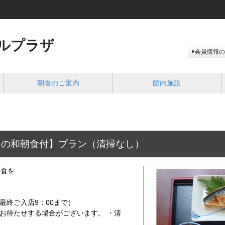
ルプラザ
会員情報の
朝食のご案内
館内施設
」の和朝食付】プラン（清掃なし）
朝食を
」
（最終ご入店9：00まで）
いお待たせする場合がございます。 ・清