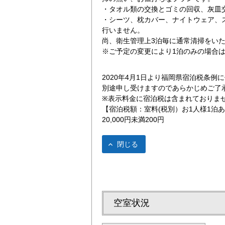
・タオル類の交換とゴミの回収、灰皿
・シーツ、枕カバー、ナイトウェア、
行いません。
尚、衛生管理上3泊毎に通常清掃をい
※ご予定の変更により1泊のみの場合
2020年4月1日より福岡県宿泊税条
別途申し受けますのであらかじめご了
 明治通りから
2泊以上ご連泊の
※表示料金に宿泊税は含まれておりま
【宿泊税額：室料(税別）お1人様1泊
20,000円未満200円
閉じる
空室状況