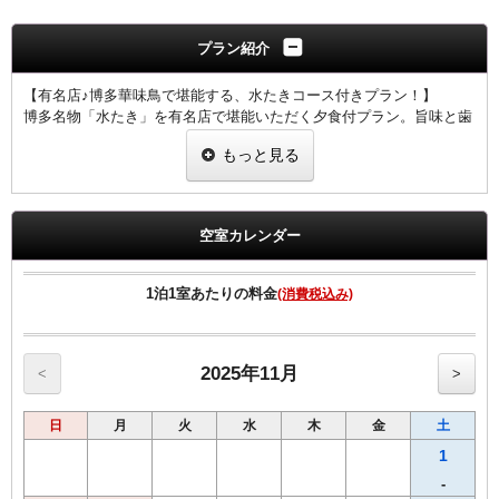
プラン紹介
【有名店♪博多華味鳥で堪能する、水たきコース付きプラン！】
博多名物「水たき」を有名店で堪能いただく夕食付プラン。旨味と歯
ごたえが自慢の銘柄鶏「華味鳥」を使用したこだわりの水たきコース
もっと見る
です。濃厚な鶏ガラスープは煮込むほどに旨味が溶け出し、より深い
味わいとなります。ぜひご賞味下さいませ！！
コース内容
空室カレンダー
華コース
◆小鉢二品
◆前菜三種盛り
1泊1室あたりの料金
(消費税込み)
◆華味鳥生ハムと親鳥たたき
◆替鉢
◆華味鳥水たき
（ぶつ切り、ミンチ、切身、肝、野菜盛り、雑炊又はちゃんぽん麺）
2025年11月
<
>
◆香物
◆甘味
日
月
火
水
木
金
土
営業時間 日～木 17時～22時（フードラストオーダー21時00分）
金・土 17時～23時（フードラストオーダー22時00分）
1
-
ホテルから徒歩5分程の場所にございます。