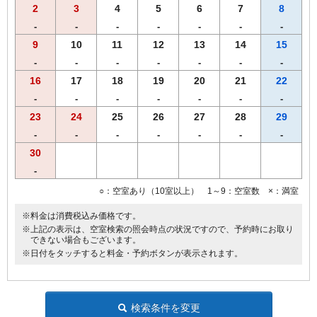
2
3
4
5
6
7
8
《ご注意》
-
-
-
-
-
-
-
ホテルより、料理のご予約時間についてご連絡させて頂きます。あら
9
10
11
12
13
14
15
かじめご予約時間をお決めください。
-
-
-
-
-
-
-
なお、料金の中にはお飲み物の料金は含まれておりませんのでご注意
ください。
16
17
18
19
20
21
22
-
-
-
-
-
-
-
※１名様はカウンター席へのご案内となります。
23
24
25
26
27
28
29
【全プラン共通サービス】
-
-
-
-
-
-
-
・ウェルカムドリンクとしてＲ＆Ｂオリジナル挽きたてコーヒーを
30
ご用意！
-
・全室インターネット回線接続可能（Wi-Fi・有線LAN）
○：空室あり（10室以上） 1～9：空室数 ×：満室
※料金は消費税込み価格です。
※上記の表示は、空室検索の照会時点の状況ですので、予約時にお取り
できない場合もございます。
※日付をタッチすると料金・予約ボタンが表示されます。
検索条件を変更