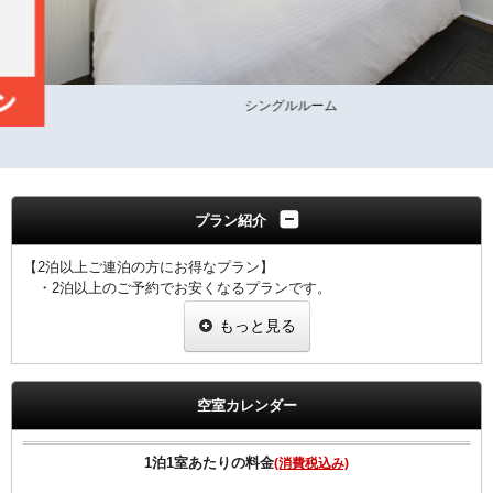
シングルルーム
プラン紹介
【2泊以上ご連泊の方にお得なプラン】
・2泊以上のご予約でお安くなるプランです。
・ご滞在中の客室清掃はございません。
もっと見る
・ゴミ箱、灰皿、タオル類交換はさせていただきます。
・４泊以上ご宿泊の場合、４泊目、７泊目、１０泊目・・・
は、清掃に入らせていただきます。
・ご予定の変更により１泊のみのご利用になりました場合は
空室カレンダー
通常料金でのご案内となりますのでご注意ください。
【全プラン共通サービス】
1泊1室あたりの料金
(消費税込み)
・ウェルカムドリンクとしてホテルオリジナル挽きたてコーヒーを