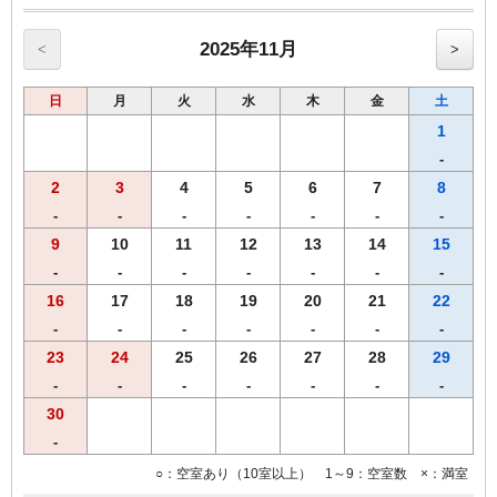
ご用意！
・全室インターネット回線接続可能（Wi-Fi・有線LAN）
2025年11月
<
>
------------------------------------------------------
♪朝食付♪
日
月
火
水
木
金
土
スタッフが毎朝焼き上げる焼きたてパンをお召し上がりいただけま
す。
1
【ホテル朝食メニュー（AM6：30-AM9：30）】
-
・焼きたてパン
2
3
4
5
6
7
8
・モーニングカレーライス
・サラダ
-
-
-
-
-
-
-
・味付ゆで玉子
9
10
11
12
13
14
15
・オーガニックグラノーラ
-
-
-
-
-
-
-
・ヨーグルト
・スープ
16
17
18
19
20
21
22
・コーヒー
-
-
-
-
-
-
-
・紅茶
23
24
25
26
27
28
29
・ジュース
・牛乳
-
-
-
-
-
-
-
※朝食メニューおよび朝食時間は予告なく変更となる場合がございま
30
す。
-
○：空室あり（10室以上） 1～9：空室数 ×：満室