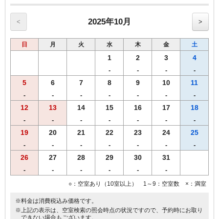
【全プラン共通サービス】
・ウェルカムドリンクとしてR&Bオリジナル挽きたてコーヒーをご用
意！
2025年10月
<
>
・全室インターネット回線接続可能（Wi-Fi・有線LAN）
日
月
火
水
木
金
土
♪朝食付♪
スタッフが毎朝焼き上げる焼きたてパンをお召し上がりいただけま
1
2
3
4
す。
-
-
-
-
【Ｒ＆Ｂホテル朝食メニュー（AM6：30-AM9：30）】
5
6
7
8
9
10
11
♪焼きたてパンの香りで目覚める朝♪
・自慢の焼きたてパン
-
-
-
-
-
-
-
・サラダ
12
13
14
15
16
17
18
・モーニングカレーライス
-
-
-
-
-
-
-
・オーガニックグラノーラ
・ほど良い塩味付き！絶品味付ゆで玉子
19
20
21
22
23
24
25
・ヨーグルト
-
-
-
-
-
-
-
・３種類のあたたかスープ
26
27
28
29
30
31
・香り高いＲ＆Ｂオリジナル挽きたてコーヒー
・紅茶
-
-
-
-
-
-
・ジュース＆アイスティー
○：空室あり（10室以上） 1～9：空室数 ×：満室
・牛乳
※料金は消費税込み価格です。
朝から元気になれる朝食を、是非、お召し上がりください！！
※上記の表示は、空室検索の照会時点の状況ですので、予約時にお取り
できない場合もございます。