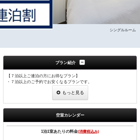
シングルルーム
プラン紹介
【７泊以上ご連泊の方にお得なプラン】
・７泊以上のご予約でお安くなるプランです。
・ご滞在中の客室清掃は４泊目、７泊目、１０泊目・・・となりま
もっと見る
す。
・その他の日の客室清掃はございませんのでごっゆくりご滞在いただ
けます。
・客室清掃が無い日もゴミ箱、灰皿、タオル類交換はさせていただき
空室カレンダー
ます。
・ご予定の変更により７泊未満のご利用になった場合は通常料金での
ご案内となりますのでご注意ください。
1泊1室あたりの料金
(消費税込み)