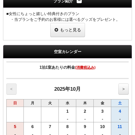
プラン紹介
■女性にちょっと嬉しい特典付きのプラン
・当プランをご予約のお客様には選べるグッズをプレゼント。
ヒーリング・コスメ系グッズの中から1泊につき2点お選びいただ
もっと見る
けます。
（グッズ内容は予告なく変更する場合がございますのでご了承くだ
さい。）
（男性のお客様はご予約いただけません。他プランでのご予約をお
空室カレンダー
願い致します。）
・基本プランと同額でご予約いただきます。
1泊1室あたりの料金
(消費税込み)
■全プラン共通サービス
・ウェルカムドリンクとしてＲ＆Ｂオリジナル挽きたてコーヒーを
ご用意！
・全室インターネット回線接続可能（Wi-Fi・有線LAN）
2025年10月
<
>
日
月
火
水
木
金
土
1
2
3
4
-
-
-
-
5
6
7
8
9
10
11
-
-
-
-
-
-
-