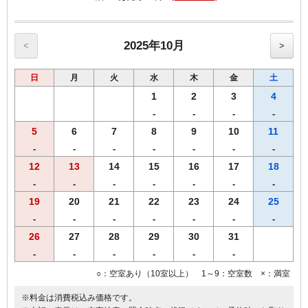
------------------------------------------------------
♪朝食付♪
スタッフが毎朝焼き上げる焼きたてパンをお召し上がりいただけま
す。
2025年10月
<
>
【Ｒ＆Ｂホテル朝食メニュー（AM6：30-AM9：30）】
♪焼きたてパンの香りで目覚める朝♪
日
月
火
水
木
金
土
・自慢の焼きたてパン
・サラダ
1
2
3
4
・モーニングカレーライス
-
-
-
-
・オーガニックグラノーラ
5
6
7
8
9
10
11
・ほど良い塩味付き！絶品味付ゆで玉子
・ヨーグルト
-
-
-
-
-
-
-
・３種類のあたたかスープ
12
13
14
15
16
17
18
・香り高いＲ＆Ｂオリジナル挽きたてコーヒー
-
-
-
-
-
-
-
・紅茶
・ジュース＆アイスティー
19
20
21
22
23
24
25
・牛乳
-
-
-
-
-
-
-
26
27
28
29
30
31
朝から元気になれる朝食を、是非、お召し上がりください！！
-
-
-
-
-
-
※朝食メニューおよび朝食時間は予告なく変更となる場合がございま
○：空室あり（10室以上） 1～9：空室数 ×：満室
す。
※料金は消費税込み価格です。