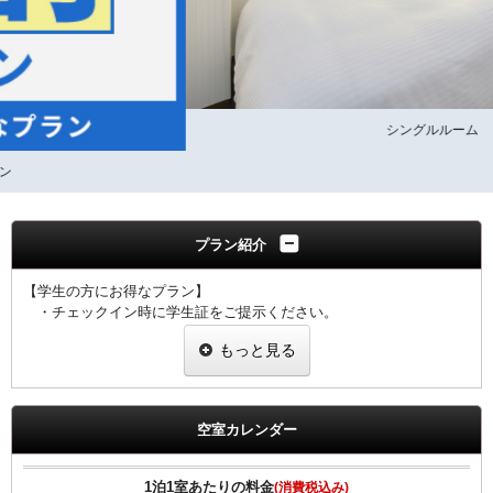
シングルルーム
プラン紹介
【学生の方にお得なプラン】
・チェックイン時に学生証をご提示ください。
・１室につき１名様、学生証のご提示をお願い致します。
もっと見る
・ご提示なき場合は割引なしの料金を適用させていただきます。
【全プラン共通サービス】
・ウェルカムドリンクとしてＲ＆Ｂオリジナル挽きたてコーヒーを
空室カレンダー
ご用意！
・全室インターネット回線接続可能（Wi-Fi・有線LAN）
1泊1室あたりの料金
(消費税込み)