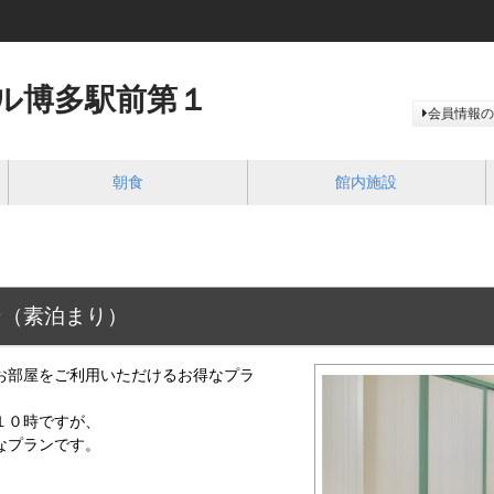
ル博多駅前第１
会員情報の
朝食
館内施設
ン（素泊まり）
お部屋をご利用いただけるお得なプラ
１０時ですが、
プランです。