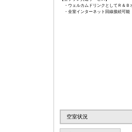
・ウェルカムドリンクとしてＲ＆Ｂオ
・全室インターネット回線接続可能（Wi
徒歩5分程の距離
12：00までお部
空室状況