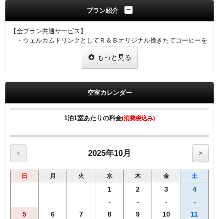
プラン紹介
【全プラン共通サービス】
・ウェルカムドリンクとしてＲ＆Ｂオリジナル挽きたてコーヒーを
ご用意！
もっと見る
・全室インターネット回線接続可能（Wi-Fi・有線LAN）
空室カレンダー
1泊1室あたりの料金
(消費税込み)
2025年10月
<
>
日
月
火
水
木
金
土
1
2
3
4
-
-
-
-
5
6
7
8
9
10
11