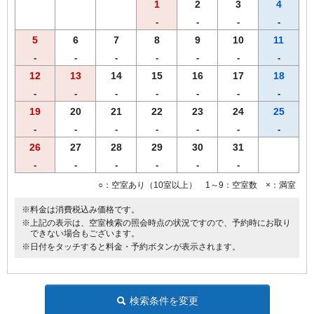
1
2
3
4
-
-
-
-
5
6
7
8
9
10
11
-
-
-
-
-
-
-
12
13
14
15
16
17
18
-
-
-
-
-
-
-
19
20
21
22
23
24
25
-
-
-
-
-
-
-
26
27
28
29
30
31
-
-
-
-
-
-
○：空室あり（10室以上） 1～9：空室数 ×：満室
※料金は消費税込み価格です。
※上記の表示は、空室検索の照会時点の状況ですので、予約時にお取り
できない場合もございます。
※日付をタッチすると料金・予約ボタンが表示されます。
検索条件を変更