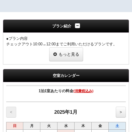
プラン紹介
●プラン内容
チェックアウト10:00→12:00までご利用いただけるプランです。
注）12:00以降のご延長は別途料金を頂戴致します。
もっと見る
駐車場ご利用の際は10:00以降優待時間外となりますのでご了承
下さいませ。
もう少し休みたい。昼まで時間が空くのでゆっくりしたいという方に
オススメです。
空室カレンダー
□■客室のご案内■□
1泊1室あたりの料金
(消費税込み)
●2024年リニューアル
●高速Wi-Fi完備（パス 0410plaza）
●40インチ壁掛スマートテレビ採用（HDMI端子付）
●洗浄機付きトイレ完備
2025年1月
<
>
●枕元にUSBコンセント設置
●加湿空気清浄機設置
日
月
火
水
木
金
土