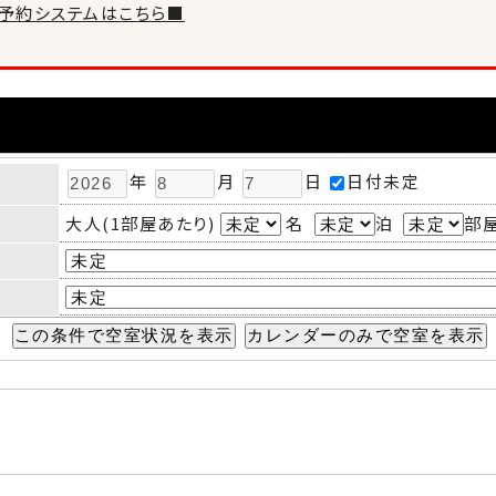
T 新予約システムはこちら■
年
月
日
日付未定
大人(1部屋あたり)
名
泊
部