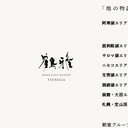
｢地の物
阿寒湖エリア
屈斜路湖エリ
サロマ湖エリ
ニセコエリア
支笏湖エリア
洞爺湖エリア
函館・大沼エ
札幌・定山渓
鶴雅グルー