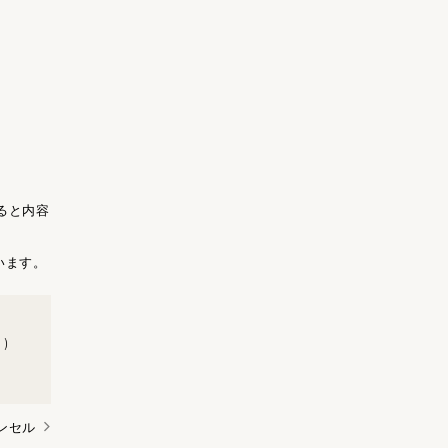
ると内容
います。
)
ンセル