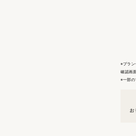
※プラ
確認画
※一部
お