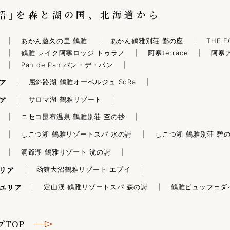
語｣を森と湖の国、北海道から
あかん遊久の里 鶴雅
あかん鶴雅別荘 鄙の座
THE F
鶴雅 レイク阿寒ロッジ トゥラノ
阿寒terrace
阿寒
Pan de Pan パン・デ・パン
ア
屈斜路湖 鶴雅オーベルジュ SoRa
ア
サロマ湖 鶴雅リゾート
ニセコ昆布温泉 鶴雅別荘 杢の抄
しこつ湖 鶴雅リゾートスパ 水の謌
しこつ湖 鶴雅別荘 碧
洞爺湖 鶴雅リゾート 洸の謌
リア
函館大沼鶴雅リゾート エプイ
エリア
定山渓 鶴雅リゾートスパ 森の謌
鶴雅ビュッフェダ
プTOP