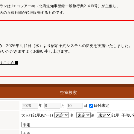
ランはJエコツアー㈱（北海道知事登録一般旅行業2-419号）が主催し、
天の丘旅行部が代理販売するものです。
、2026年4月1日（水）より宿泊予約システムの変更を実施いたしました。
みいただきますようお願い申し上げます。
はこちら■
空室検索
年
月
日
日付未定
大人(1部屋あたり)
名
泊
部屋
子供
0