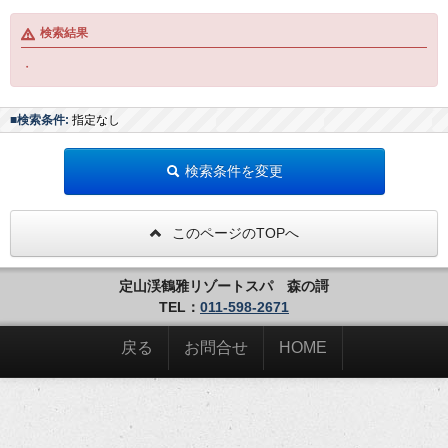
検索結果
・
■検索条件:
指定なし
検索条件を変更
このページのTOPへ
定山渓鶴雅リゾートスパ 森の謌
TEL：
011-598-2671
戻る
お問合せ
HOME