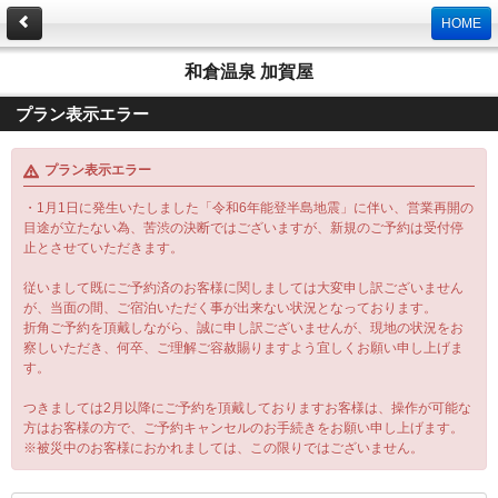
HOME
和倉温泉 加賀屋
プラン表示エラー
プラン表示エラー
・1月1日に発生いたしました「令和6年能登半島地震」に伴い、営業再開の
目途が立たない為、苦渋の決断ではございますが、新規のご予約は受付停
止とさせていただきます。
従いまして既にご予約済のお客様に関しましては大変申し訳ございません
が、当面の間、ご宿泊いただく事が出来ない状況となっております。
折角ご予約を頂戴しながら、誠に申し訳ございませんが、現地の状況をお
察しいただき、何卒、ご理解ご容赦賜りますよう宜しくお願い申し上げま
す。
つきましては2月以降にご予約を頂戴しておりますお客様は、操作が可能な
方はお客様の方で、ご予約キャンセルのお手続きをお願い申し上げます。
※被災中のお客様におかれましては、この限りではございません。