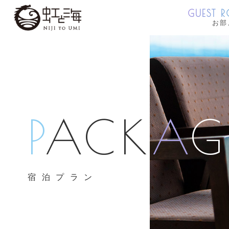
GUEST 
お部
P
P
ACK
ACK
A
A
G
G
宿泊プラン
宿泊プラン