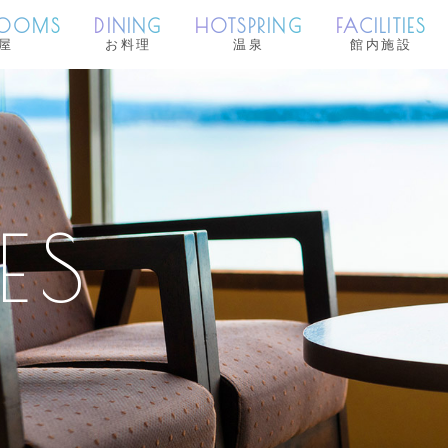
ROOMS
DINING
HOTSPRING
FACILITIES
屋
お料理
温泉
館内施設
ES
ES