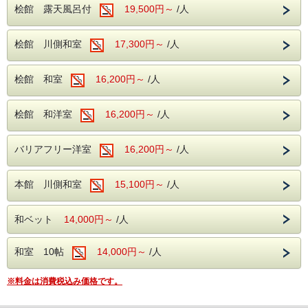
桧館 露天風呂付
19,500円～
/人
（雨天時はガイドによる星の話や映像を使ったプログラムな
どを開催しています）
営業時間 上りゴンドラ17：00～20：00 プログラム終了
桧館 川側和室
17,300円～
/人
21：00（場内点灯）
下りゴンドラ 常時運行
◆ウインター営業（12月～3月）
上りゴンドラ18：00～19：30 プログラム終了20：
桧館 和室
16,200円～
/人
30（場内点灯）
下りゴンゴラ常時運行
桧館 和洋室
16,200円～
/人
天空の楽園星空ナイトツアー ゴンドラチケットがついた大
変お得なプランです
またそこまでの送迎バスもついていますので お酒を飲まれ
バリアフリー洋室
16,200円～
/人
ていても安心です
（チケットは完全予約制となっていますが お客様自身での
購入は不要です）
本館 川側和室
15,100円～
/人
送迎バスはホテル18：30出発 帰りはバス駐車場21：00集合
です
お食事はバイキングで17：15～開始となりますす。お食事
和ベット
14,000円～
/人
をおすませの上ナイトツアーへご参加ください。
また3歳以上の幼児の方はバス代としてお一人1100円必要と
なります
和室 10帖
14,000円～
/人
標高1400ｍの場所ですので気温も20℃-を下回ります 春秋は
防寒着が必要です（冬は-10℃を下回ります ダウンジャケ
ット等の暖かい服装と防寒対策をおすすめします）
※料金は消費税込み価格です。
天候不順で不参加でもチケット代 バス代の現金返金はあり
ませんが 一部を館内利用券でお返しいたします。