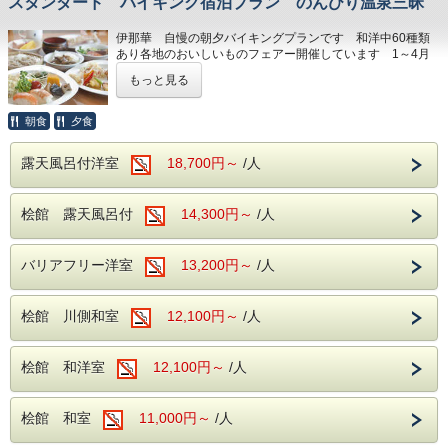
スタンダード バイキング宿泊プラン のんびり温泉三昧
伊那華 自慢の朝夕バイキングプランです 和洋中60種類
あり各地のおいしいものフェアー開催しています 1～4月
は北海道 5月は中四国 6・7月はみちのく 8・9月は九
もっと見る
州・沖縄です
朝食
夕食
露天風呂付洋室
18,700円～
/人
桧館 露天風呂付
14,300円～
/人
バリアフリー洋室
13,200円～
/人
桧館 川側和室
12,100円～
/人
桧館 和洋室
12,100円～
/人
桧館 和室
11,000円～
/人