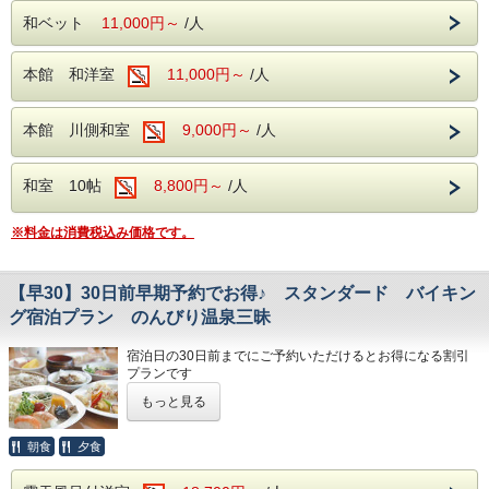
和ベット
11,000円～
/人
本館 和洋室
11,000円～
/人
本館 川側和室
9,000円～
/人
和室 10帖
8,800円～
/人
※料金は消費税込み価格です。
【早30】30日前早期予約でお得♪ スタンダード バイキン
グ宿泊プラン のんびり温泉三昧
宿泊日の30日前までにご予約いただけるとお得になる割引
プランです
お食事は伊那華 自慢の朝夕バイキングプランです 和洋中60
もっと見る
種類あり各地のおいしいものフェアー開催しています 1～4
月は北海道 5月は中四国 6・7月はみちのく 8・9月は九州・
沖 縄です。
朝食
夕食