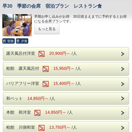
早30 季節の会席 宿泊プラン レストラン食
早期お申し込みがお得 30日前まえまでに予約するとお得
になる会席プランです。
季節の会席料理 地元の新鮮な食材と季節の恵みをレストラ
もっと見る
ンの椅子、テーブル席でお楽しみ下さい。
レストラン会場の窓からは阿知川の清流もお楽しみ頂けま
す。
朝食
夕食
個室ご希望の時 料金アップとなりますがご連絡下さい
料理の野菜の中には私どもの直営農園で採れた新鮮な野菜も
露天風呂付洋室
20,900円～
/人
含まれます
桧館 露天風呂付
15,950円～
/人
バリアフリー洋室
15,400円～
/人
和ベット
14,850円～
/人
本館 和洋室
14,850円～
/人
桧館 川側和室
13,750円～
/人