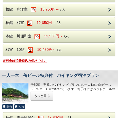
桧館 和洋室
13,750円～
/人
桧館 和室
12,650円～
/人
本館 川側和室
11,550円～
/人
和室 10帖
10,450円～
/人
※料金は消費税込み価格です。
一人一本 缶ビール特典付 バイキング宿泊プラン
伊那華 定番のバイキングプランにお一人1本の缶ビール
（350ｍｌ）がついいています お子様にはペットボトルの
お飲み物をお付けいたします
もっと見る
お部屋には冷蔵庫ありますが 中身は空で お客様がご自由
の持ち込んでご利用頂けます。
館内の自動販売機で 缶ビール250円 500mlでも350円
朝食
夕食
ペットボトルは160円 ジュースは130円と街中の自動販売
機と同じ料金ですので 館内でご購入いただいてもお得です
桧館 露天風呂付
14,630円～
/人