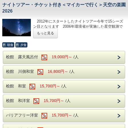
ナイトツアー・チケット付き＜マイカーで行く＞天空の楽園
2026
2012年にスタートしたナイトツアー今年で15シーズ
ン目となります 2006年環境省が実施した星空観測で
日本一に認定された満天の星をご覧頂けるツアーです
もっと見る
晴れた日には満天の星をご覧いただけます。
各エリアでの光の演出や解説があり、場内を巡り星空
朝食
夕食
のエンターテイメントをお楽しめます
標高1400ｍ地点で見る満天の星 ここでしか体験でき
桧館 露天風呂付
19,000円～
/人
ない特別な時間をお楽しみください
（雨天時はガイドによる星の話や映像を使ったプログ
ラムなどを開催しています）
桧館 川側和室
16,800円～
/人
営業時間 上りゴンドラ17：00～20：00 プログラム終
了21：00（場内点灯）
下りゴンドラ 常時運行
桧館 和室
15,700円～
/人
◆ウインター営業（12月～3月）
上りゴンドラ18：00～19：30 プログラム終了
20：30（場内点灯）
桧館 和洋室
15,700円～
/人
下りゴンドラ常時運行
天空の楽園星空ナイトツアー ゴンドラチケットがつい
バリアフリー洋室
15,700円～
/人
た大変お得なプランです
（チケットは完全予約制となっていますが お客様自身