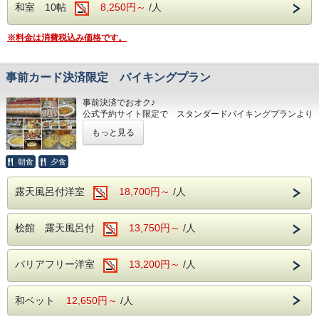
和室 10帖
8,250円～
/人
※料金は消費税込み価格です。
事前カード決済限定 バイキングプラン
事前決済でおオク♪
公式予約サイト限定で スタンダードバイキングプランより
お得です。
もっと見る
必ず事前に下記注意事項をご確認の上ご予約下さい
＊公式予約サイト限定でお電話での予約は承っていません
＊連泊には対応していません
朝食
夕食
＊宿泊日 人数変更等はできません。一旦ご予約をキャンセ
ルの上再度ご予約をお
露天風呂付洋室
18,700円～
/人
願いします。
＊宿泊日の30日前からの受付となります
食事は 自慢の朝夕バイキングプランです（17：30～20：
桧館 露天風呂付
13,750円～
/人
30 朝食バイキング
は7：00～9：00終了）
和洋中60種類あり各地のおいしいものフェアー開催して
います 1～4月は北海道 5月は中四国 6・7月はみちの
バリアフリー洋室
13,200円～
/人
く 8・9月は九州・沖縄です
＜温泉＞大浴場は24時間（清掃時間は除く）
和ベット
12,650円～
/人
露天風呂は5時～23時