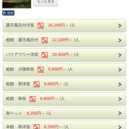
もっと見る
す。
近くにはコンビニ（ファミリーマート）がございます。
近郊のお食事処は早い時間に閉店しますのでご注意下さい
朝食
朝食は自慢の和洋バイキングでお召し上がりください（時間
は7：00～9：00終了）
露天風呂付洋室
16,200円～
/人
：温泉大浴場は24時間（清掃時間は除く） 露天風呂は朝
5：00～23：00
：駐車場は無料です
桧館 露天風呂付
12,100円～
/人
＜お子様＞
小学生：大人料金の70％（朝食 寝具付）
4歳から6歳：大人の50％（朝食 寝具付）
1歳から3歳：入館利用料 2200円（朝食付 寝具なし）
バリアフリー洋室
10,450円～
/人
桧館 川側和室
9,900円～
/人
桧館 和洋室
9,900円～
/人
桧館 和室
8,800円～
/人
和ベット
8,250円～
/人
本館 和洋室
8,250円～
/人