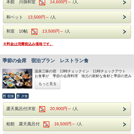
での購入は不要です）
本館 川側和室
14,600円～
/人
お食事はバイキングで17：15～開始となりますす。お
食事をおすませの上ナイトツアーへご参加ください。
和ベット
13,500円～
ゴンドラ乗り場までは車で15分ほどかかります。駐車場は
/人
ひろくありゴンドラ乗り場から遠くなることがありますので
19：00頃には駐車場へ到着できるように出発されたほうが
和室 10帖
13,500円～
/人
良いかと思います。
標高1400ｍの場所ですので気温も20°c-を下回ります 春
秋は防寒着が必要です
※料金は消費税込み価格です。
（冬は相当冷え-10℃を下回ります ダウンジャケット
等の暖かい服装と防寒対策をおすすめします）
天候不順で不参加でもチケット代 バス代の現金返金は
季節の会席 宿泊プラン レストラン食
ありませんが 一部を館内利用券でお返しいたします。
温泉三昧の宿 13時チェックイン 11時チェックアウト
お食事が 季節の会席料理 地元の新鮮な食材と季節の恵み
をレストランの椅子、テーブル席でお楽しみ下さい。
もっと見る
レストラン会場の窓からは眼前に阿知川の清流 遠くは南ア
ルプスがお楽しみ頂けます。
野菜の中には当館直営農園でとれた新鮮なものも利用してい
朝食
夕食
ます。
露天風呂付洋室
20,900円～
/人
桧館 露天風呂付
16,500円～
/人