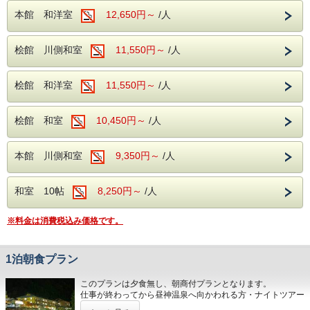
＜駐車場＞ 無料です
本館 和洋室
12,650円～
/人
桧館 川側和室
11,550円～
/人
桧館 和洋室
11,550円～
/人
桧館 和室
10,450円～
/人
本館 川側和室
9,350円～
/人
和室 10帖
8,250円～
/人
※料金は消費税込み価格です。
1泊朝食プラン
このプランは夕食無し、朝商付プランとなります。
仕事が終わってから昼神温泉へ向かわれる方・ナイトツアー
を楽しみたい方・手軽に温泉を楽しみたい方におすすめで