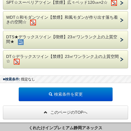
SPT☆スーベリアツイン【禁煙】広々ベッド120㎝×2☆
エスパルスドリームプラザ（お車で30分）
【駐車場に関して】
WDT☆和モダンツイン【禁煙】和風モダンが作り出す落ち着
◆ホテル駐車場（平面／ホテルに隣接しています）
きの空間☆
1泊 1台 ￥800 （15：00～翌10：00）
当日先着順（※予約不可）でのご案内となります。
お車の出し入れはできますが、駐車場の確保はできませんの
でご了承ください。
DTS★デラックスツイン【喫煙】23㎡ワンランク上の上質空
満車の際は、提携駐車場へご案内させていただきます。
間★
◆提携先駐車場（タイムズ24 黒金町店 のみ となります）
1泊 1台 ￥800 （15：00～翌11：00）
DT☆デラックスツイン【禁煙】23㎡ワンランク上の上質空間
精算機にて駐車券を発券し、フロントにお持ち下さい。
☆
■キャンセル料規定■
前日：50％当日：80％
ご連絡なしの不泊：100％
■検索条件:
指定なし
■領収証に関して■
・領収証・明細には「宿泊料金」の記載をさせていただきま
検索条件を変更
す。
・様式がご希望に添えない場合は私製領収証の発行も可能で
ございます。
・事前決済・後日請求の場合は領収証の発行は出来かねます
このページのTOPへ
ので予めご了承ください。
くれたけインプレミアム静岡アネックス