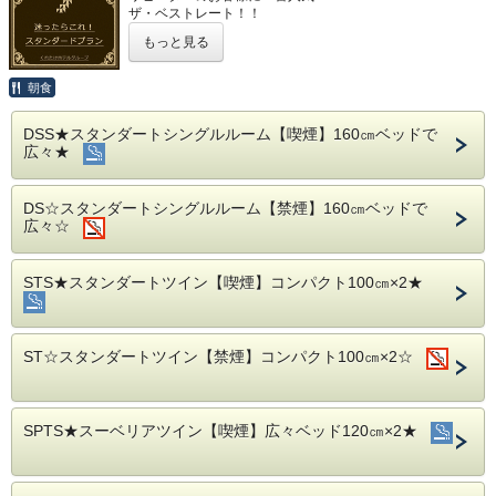
ザ・ベストレート！！
そんなあなたにおすすめプラン！！！
もっと見る
■当館が選ばれる理由■
・無料朝食バイキング（6:30〜9:30）
朝食
・ハッピーアワーウェルカムドリンクサービス（18:00〜
20:00）
DSS★スタンダートシングルルーム【喫煙】160㎝ベッドで
・男女別浴場完備
広々★
・24時間フロント対応
・長期滞在にも適したコインランドリー設置（有料）
・ホテル敷地内に平面駐車場29台完備（有料）
DS☆スタンダートシングルルーム【禁煙】160㎝ベッドで
広々☆
【アクセス】
・JR静岡駅より徒歩5分
・富士山静岡空港より車で45分
（空港⇔JR静岡駅 シャトルバスあり約50分）
STS★スタンダートツイン【喫煙】コンパクト100㎝×2★
・静岡鉄道新静岡駅より徒歩9分
・静岡鉄道日吉町駅より徒歩6分
・東名静岡ICより車で13分
・新東名新静岡ICより車で24分
ST☆スタンダートツイン【禁煙】コンパクト100㎝×2☆
【周辺観光情報】
駿府城公園（徒歩で20分）、静岡浅間神社（お車で9分）、
グランシップ（お車で7分）
SPTS★スーベリアツイン【喫煙】広々ベッド120㎝×2★
ツインメッセ静岡（お車で6分）、 日本平夢テラス（お車
で24分）、日本平動物園（お車で14分）
久能山東昭宮（お車で20分）、世界遺産三保の松原（お車
で32分）