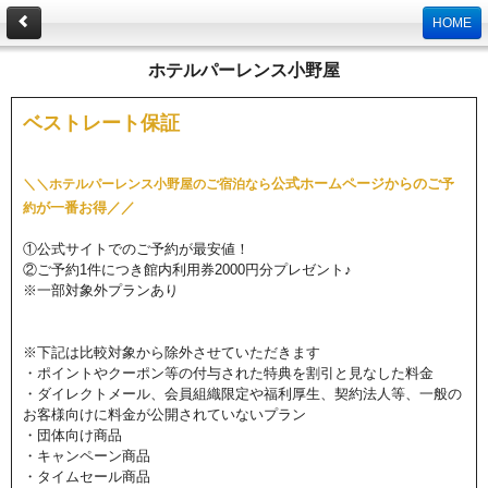
HOME
ホテルパーレンス小野屋
ベストレート保証
公式ホームページからのご
＼
＼
ホテルパーレンス小野屋のご宿泊なら
予
が一番お得／／
約
①公式サイトでのご予約が最安値！
②ご予約1件につき館内利用券2000円分プレゼント♪
※一部対象外プランあり
※下記は比較対象から除外させていただきます
・ポイントやクーポン等の付与された特典を割引と見なした料金
・ダイレクトメール、会員組織限定や福利厚生、契約法人等、一般の
お客様向けに料金が公開されていないプラン
・団体向け商品
・キャンペーン商品
・タイムセール商品