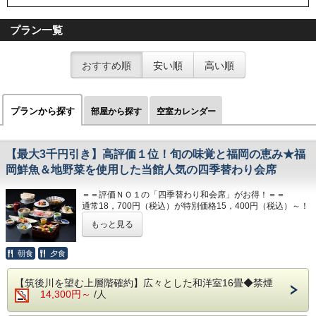
プラン一覧
おすすめ順
安い順
高い順
プランから探す
部屋から探す
空室カレンダー
【最大3千円引き】高評価１位！旬の味覚と福岡の恵み★福
岡鮮魚＆地野菜を使用した当館人気の四季替わり会席
＝＝評価ＮＯ１の「四季替わり和会席」がお得！＝＝
通常18，700円（税込）が特別価格15，400円（税込）～！
お一人様！3，300円（税込）もお得にご案内いたします。
もっと見る
※表示価格は一例です。シーズンにより料金は異なります。
※料金カレンダーに表示されている金額は割引後の価格とな
朝食
夕食
ります。
【筑後川を望む上層階確約】広々とした和洋室16畳◆禁煙
■夕食
14,300円～
/人
地元の野菜や旬の素材をふんだんに使用した当館人気の四季
替わり会席です。