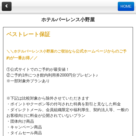
HOME
ホテルパーレンス小野屋
ベストレート保証
公式ホームページからのご
＼
＼
ホテルパーレンス小野屋のご宿泊なら
予
が一番お得／／
約
①公式サイトでのご予約が最安値！
②ご予約1件につき館内利用券2000円分プレゼント♪
※一部対象外プランあり
※下記は比較対象から除外させていただきます
・ポイントやクーポン等の付与された特典を割引と見なした料金
・ダイレクトメール、会員組織限定や福利厚生、契約法人等、一般の
お客様向けに料金が公開されていないプラン
・団体向け商品
・キャンペーン商品
・タイムセール商品