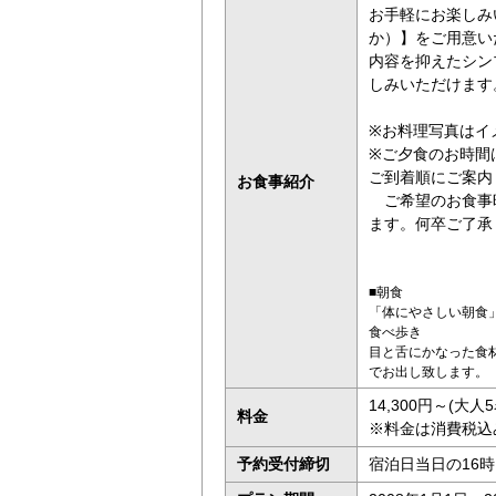
お手軽にお楽しみ
か）】をご用意い
内容を抑えたシン
しみいただけます
※
お料理写真はイ
※
ご夕食のお時間
ご到着順にご案内
お食事紹介
ご希望のお食事
ます。何卒ご了承
■朝食
「体にやさしい朝食
食べ歩き
目と舌にかなった食
でお出し致します。
14,300円～(大
料金
※料金は消費税込
予約受付締切
宿泊日当日の16