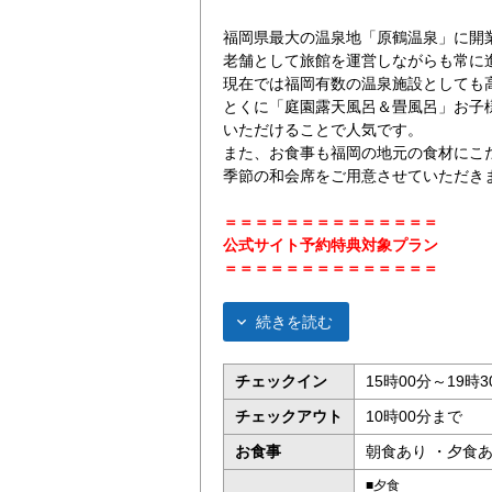
福岡県最大の温泉地「原鶴温泉」に開業
老舗として旅館を運営しながらも常に
現在では福岡有数の温泉施設としても
とくに「庭園露天風呂＆畳風呂」お子
いただけることで人気です。
また、お食事も福岡の地元の食材にこ
季節の和会席をご用意させていただき
＝＝＝＝＝＝＝＝＝＝＝＝＝＝
公式サイト予約特典対象プラン
＝＝＝＝＝＝＝＝＝＝＝＝＝＝
続きを読む
チェックイン
15時00分～19時3
チェックアウト
10時00分まで
お食事
朝食あり ・夕食
■夕食