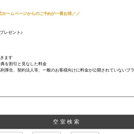
式ホームページからのご
が一番お得／／
予約
分プレゼント♪
だきます
特典を割引と見なした料金
福利厚生、契約法人等、一般のお客様向けに料金が公開されていないプ
空室検索