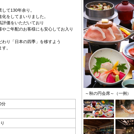
して130年余り。
進化をしてまいりました。
高評価をいただいており
様やご年配のお客様にも安心してお入り
だわり「日本の四季」を移すよう
ます。
～秋の円会席～（一例）
0分
あり