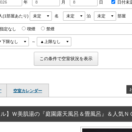
年
月
日
日付未
人(1部屋あたり)
名
泊
部屋
指定なし
喫煙
禁煙
～
す
空室カレンダー
イル】Ｗ美肌湯の『庭園露天風呂＆畳風呂』＆人気Ｎ