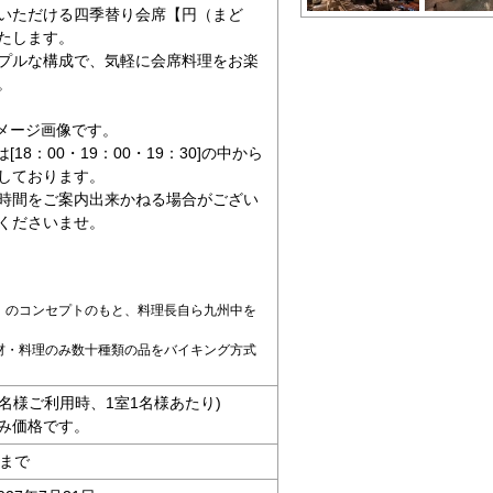
いただける四季替り会席【円（まど
たします。
プルな構成で、気軽に会席料理をお楽
。
メージ画像です。
は
[18
：
00
・
19
：
00
・
19
：
30]
の中から
しております。
時間をご案内出来かねる場合がござい
くださいませ。
」のコンセプトのもと、料理長自ら九州中を
材・料理のみ数十種類の品をバイキング方式
人5名様ご利用時、1室1名様あたり)
み価格です。
時まで