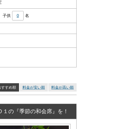
定
子供
0
名
おすすめ順
料金が安い順
料金が高い順
Ｏ１の『季節の和会席』を！