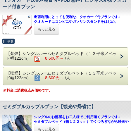
【クオカード1000×朝食付×VOD無料】ビジネス応援クオカ
【6/24～新登場！】人気作から名作まで4000冊を導入。
ード付きプラン
ラウンジで、お部屋で、心ゆくまで漫画の世界に浸れます。
出張利用にとっても便利な、クオカード付プランです♪
【5】 大型駐車場＆バイク駐輪場（平地78台）
クオカードはコンビニやガソリンスタンドをはじめ、
予約不要・無料。大型車も安心の広々スペース。
全国の加盟店でご利用いただけます
お車での移動が多いビジネス・観光の強い味方です。
もっと見る
＊大型車は事前にご連絡ください。
※領収書は特にご指定がないかぎり泊数と金額のみ表記させ
＊チェックイン時に車のナンバーをお知らせください。
て頂きます。
朝食
※クオカードはご精算時に泊数分お渡し致します。
━━━━━━━━━━━━━━━━━━━━
※クオカードお渡し後の
返品やキャンセルは出来ません
他にも充実の「おもてなし」
【禁煙】シングルルームセミダブルベッド（１３平米／ベッ
※クオカードは当店ではご利用できません
━━━━━━━━━━━━━━━━━━━━
ド幅122cm）
8,600円～
/人
※２泊以上の場合、合算したクオカードをお渡しする場合が
● 全室セミダブルベッド（122cm幅）でゆったり快眠
ございます
● プラズマクラスター加湿空気清浄機を全室完備
※各種クーポンはご利用いただけません
● 無料Wi-Fi（5Ghz帯）＆有線LAN対応でテレワークも快適
【喫煙】シングルルームセミダブルベッド（１３平米／ベッ
● 選べる「シャンプーバー」や充実のフリーアメニティ
ド幅122cm）
8,600円～
/人
公共機関でも便利！MR松浦駅おりてすぐ目の前♪
松浦市中心地だから、好アクセス！
【周辺アクセス】
お仕事に観光に♪皆様のお越しをお待ちしております♪
駅の目の前！伊万里・平戸・佐世保方面への拠点に最高の立
※料金は消費税込み価格です。
地。
-----------------------------------------------------
※駐車場をご利用の中型車以上の方は、事前にご連絡くださ
★ アミスタホテルのポイント ★
セミダブルカップルプラン【観光や帰省に】
い。
○全プラン朝食サービス
※Wi-Fiは5Ghz帯または有線LANをご利用ください。
○ドリンク＆スープバーサービス（15～22時）
○全室セミダブルベッド（122cmサイズ）使用
シングルのお部屋をお二人様でご利用頂くプランです♪
【 豊富な客室備品・アメニティ 】
○全室プラズマクラスター加湿空気清浄機設置
セミダブルベッド（幅１２２ｃｍ）でくつろぎながら映画や
湯沸かしポット、冷蔵庫（空）、ドライヤー、
○全室WiFi対応
ドラマを
もっと見る
加湿機能付き空気清浄機、セーフティボックス（金庫）
○全室42インチ以上の壁掛けスマートテレビ設置
お楽しみください！