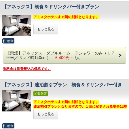
湯沸かしポット、冷蔵庫（空）、ドライヤー、
携帯・スマホ充電器、アイロン、アイロン台、
ュジュース、青汁や牛乳）も無料サービスです。
加湿機能付き空気清浄機、セーフティボックス（金庫）
コンビニ派の方は
クオカード付きプラン
がオススメです！
【アネックス】朝食＆ドリンクバー付きプラン
ズボンプレッサー、洗濯物干し、追加ハンガー、
USBポート付き電源タップ、
サンダル、体温計、湯たんぽ、毛布
営業時間 6:00～09:00（最終入店8:30迄）
ハブラシ、スリッパ、ボディソープ、リンスインシャンプ
公共機関でも便利！MR松浦駅おりてすぐ目の前♪
アミスタホテルすぐ隣の別館となります。
ドリンクバーは 10:00 まで
ー、人気の部屋着
松浦市中心地だから、好アクセス！
【 駐車場のご案内 】
お仕事に観光に♪皆様のお越しをお待ちしております♪
＼アミスタホテル アネックス 2025年11月10日オープン！
当ホテル横に平地の駐車場をご準備しております。
【 ドリンク＆スープバーサービス 】
≫その他、フロントに豊富なフリーアメニティを設置♪
もっと見る
-----------------------------------------------------
／
利用料無料！（中型車以上は必ずご連絡ください）
★2024/9/1 新サービス！★
美容液、化粧水、洗顔料、綿棒、入浴剤
挽きたてコーヒーや、ジュースなどのドリンクバー、コーン
ボディタオル、カミソリ、ヘアブラシ、シャンプーバー、
★ アミスタホテルのポイント ★
「ホテルの快適さに“自分時間”をプラス。」
【 インターネット 】
朝食
スープなどのスープバーをご提供しております。
お茶、紅茶、コーヒー
○全プラン朝食サービス
— 広めの客室に充実設備。ゆったりステイをあなたに。
全室 WiFi 対応！有線LANケーブルもご準備しております。
お仕事をしながら、無料映画を見ながらの挽きたてコーヒ
○ドリンク＆スープバーサービス（15～22時）
WiFiは5Ghzか、有線LAN対応機器をご利用ください。
ー、お風呂あがりのジュース、お持ち込みいただいたご夕食
【 うれしい館内設備 】
【禁煙】アネックス ダブルルーム ※シャワーのみ（１７
○全室セミダブルベッド（122cmサイズ）使用
【 客室について 】
（2.4Ghz には対応しておりません。）
にコーンスープを添えるなど、楽しみ方は様々！ご自由にご
２４時間稼働のコインランドリー
平米／ベッド幅140cm）
6,400円～
/人
○全室プラズマクラスター加湿空気清浄機設置
○ 全館禁煙です。喫煙は屋外または本館の喫煙所をご利用く
利用ください。
ミネラルウォーターサーバー
○全室WiFi対応
ださい。
アサヒスーパードライ 生ビール自販機
○全室42インチ以上の壁掛けスマートテレビ設置
○ サービスアパートメントタイプの
ダブルルーム（17㎡）
※料金は消費税込み価格です。
ご提供時間 15:00～22:00
アルコール自販機、おつまみ自販機
○禁煙室には空調による寝冷え防止の扇風機設置
○ 室内に
洗濯機を完備
（室内干し用 除湿空気清浄機付き）
※スティックタイプのドリンクは、時間外でもご利用い
○全室セーフティボックス付き
○
電子レンジ・冷凍冷蔵庫（２層式 90L）
ただけます。
【 ２００タイトル以上の映画やドラマが見放題 】
○２００タイトル以上の映画やドラマが見放題
○
５５インチ
の大画面スマートテレビでYouTubeなどの動画
通常１,０００円のところ
全室無料開放中♪
【アネックス】連泊割引プラン 朝食＆ドリンクバー付き
○テレビでYoutube、スマホのミラーリング可
視聴が可能
【 豊富な客室備品・アメニティ 】
テレビで Youtube の視聴ができ、スマホとのミラーリング
○７８台収容の大型駐車場＆バイク駐車場（３台まで）が無
○ 靴を脱いでおくつろぎいただけます。
湯沸かしポット、冷蔵庫（空）、ドライヤー、
も可能！
泊数限定
料
○ セパレートシャワールーム
加湿機能付き空気清浄機、セーフティボックス（金庫）
○ 全室WiFi対応
USBポート付き電源タップ、
アミスタホテルすぐ隣の別館となります。
【 無料貸出品（数に限り有） 】
【 朝食バイキング無料サービス 】
ハブラシ、スリッパ、ボディソープ、リンスインシャンプ
連泊割引プランとなりますので、１泊に変更される場合は差
まくら交換サービス、ローデスク（ベッド用パソコンテーブ
パンやごはんをはじめ、数々のおかず、朝カレー、シリアル
【 設備・ご案内 】
ー、人気の部屋着
額が発生いたします。
ル）
メニューなどをご用意しております。 そのほか、スープバ
バスルームは
シャワーのみで浴槽はございません。
もっと見る
携帯・スマホ充電器、アイロン、アイロン台、
ー（お味噌汁、コーンスープ、ビーフコンソメ、クリームチ
無料朝食・ドリンクバーはアミスタホテル本館にてご利用い
≫その他、フロントに豊富なフリーアメニティを設置♪
＼アミスタホテル アネックス 2025年11月10日オープン！
ズボンプレッサー、洗濯物干し、追加ハンガー、
ャウダー）や、ドリンクバー（挽きたてコーヒー、フレッシ
ただけます。
美容液、化粧水、洗顔料、綿棒、入浴剤
／
サンダル、体温計、湯たんぽ、毛布
朝食
ュジュース、青汁や牛乳）も無料サービスです。
無料映画（ＶＯＤ）はご利用いただけません
ボディタオル、カミソリ、ヘアブラシ、シャンプーバー、