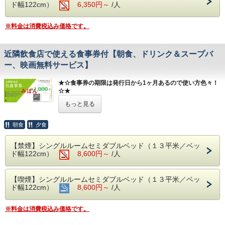
○テレビでYoutube、スマホのミラーリング可
ド幅122cm）
6,350円～
/人
せん
ただけます。
○７８台収容の大型駐車場＆バイク駐車場（３台まで）が無
※喫煙室への変更はできません
料
※ほかのお部屋の清掃音はしますのでご了承ください
【 豊富な客室備品・アメニティ 】
※料金は消費税込み価格です。
湯沸かしポット、冷蔵庫（空）、ドライヤー、
【 朝食バイキング無料サービス 】
公共機関でも便利！MR松浦駅おりてすぐ目の前♪
加湿機能付き空気清浄機、セーフティボックス（金庫）
パンやごはんをはじめ、数々のおかず、朝カレー、シリアル
松浦市中心地だから、好アクセス！
USBポート付き電源タップ、
メニューなどをご用意しております。 そのほか、スープバ
近隣飲食店で使える食事券付【朝食、ドリンク＆スープバ
お仕事に観光に♪皆様のお越しをお待ちしております♪
ハブラシ、スリッパ、ボディソープ、リンスインシャンプ
ー（お味噌汁、コーンスープ、ビーフコンソメ、クリームチ
-----------------------------------------------------
ー、人気の部屋着
ー、映画無料サービス】
ャウダー）や、ドリンクバー（挽きたてコーヒー、フレッシ
ュジュース、青汁や牛乳）も無料サービスです。
≫その他、フロントに豊富なフリーアメニティを設置♪
★ アミスタホテルのポイント ★
★☆食事券の期限は発行日から1ヶ月あるので使い方色々！
美容液、化粧水、洗顔料、綿棒、入浴剤
○全プラン朝食サービス
営業時間 6:00～09:00（最終入店8:30迄）
☆★
ボディタオル、カミソリ、ヘアブラシ、シャンプーバー、
○ドリンク＆スープバーサービス（15～22時）
ドリンクバーは 10:00 まで
お茶、紅茶、コーヒー
もっと見る
○全室セミダブルベッド（122cmサイズ）使用
近隣飲食店でお使いいただける1000円分の食事券がついた
○全室プラズマクラスター加湿空気清浄機設置
【 ドリンク＆スープバーサービス 】
プランです♪
【 うれしい館内設備 】
○全室WiFi対応
★2024/9/1 新サービス！★
朝食
夕食
２４時間稼働のコインランドリー
○全室42インチ以上の壁掛けスマートテレビ設置
挽きたてコーヒーや、ジュースなどのドリンクバー、コーン
【 対応店舗はこちら 】
ミネラルウォーターサーバー
○禁煙室には空調による寝冷え防止の扇風機設置
スープなどのスープバーをご提供しております。
https://amistad-hotel.com/kinrinplan/
アサヒスーパードライ 生ビール自販機
○全室セーフティボックス付き
【禁煙】シングルルームセミダブルベッド（１３平米／ベッ
お仕事をしながら、無料映画を見ながらの挽きたてコーヒ
アルコール自販機、おつまみ自販機
○２００タイトル以上の映画やドラマが見放題
ド幅122cm）
8,600円～
/人
ー、お風呂あがりのジュース、お持ち込みいただいたご夕食
色んな店舗を楽しみたい、今日は気分を変えて◯◯を食べた
○テレビでYoutube、スマホのミラーリング可
にコーンスープを添えるなど、楽しみ方は様々！ご自由にご
い、
【 ２００タイトル以上の映画やドラマが見放題 】
○７８台収容の大型駐車場＆バイク駐車場（３台まで）が無
利用ください。
数日分一緒に使って豪勢にしたい、行きたい店舗が休日だか
通常１,０００円のところ
全室無料開放中♪
料
【喫煙】シングルルームセミダブルベッド（１３平米／ベッ
ら翌日使おう、
テレビで Youtube の視聴ができ、スマホとのミラーリング
ド幅122cm）
ご提供時間 15:00～22:00
8,600円～
/人
領収書に夕食の記載はしてほしくない・・・などなど
も可能！
【 朝食バイキング無料サービス 】
※スティックタイプのドリンクは、時間外でもご利用い
もちろん、宿泊日以外でもご使用いただけます♪
パンやごはんをはじめ、数々のおかず、朝カレー、シリアル
ただけます。
【 無料貸出品（数に限り有） 】
※料金は消費税込み価格です。
メニューなどをご用意しております。 そのほか、スープバ
席確保や代理予約は行っておりませんので、大変お手数です
まくら交換サービス、ローデスク（ベッド用パソコンテーブ
ー（お味噌汁、コーンスープ、ビーフコンソメ、クリームチ
【 豊富な客室備品・アメニティ 】
がご予約が必要なお客様ご自身でお願い致します。
ル）
ャウダー）や、ドリンクバー（挽きたてコーヒー、フレッシ