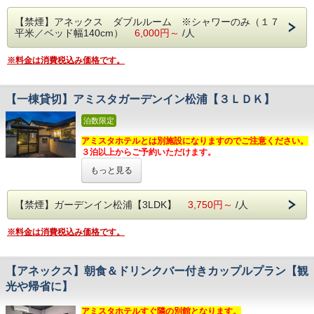
洗濯洗剤はご持参ください。（施設内で販売も行っておりま
お茶、紅茶、コーヒー
「ホテルの快適さに“自分時間”をプラス。」
【 駐車場のご案内 】
営業時間 6:00～09:00（最終入店8:30迄）
す）
【禁煙】アネックス ダブルルーム ※シャワーのみ（１７
— 広めの客室に充実設備。ゆったりステイをあなたに。
当ホテル横に平地の駐車場をご準備しております。
ドリンクバーは 10:00 まで
コンロなどの火気類は使用できません。電子レンジをご利用
平米／ベッド幅140cm）
6,000円～
/人
【 うれしい館内設備 】
利用料無料！（中型車以上は必ずご連絡ください）
ください。
２４時間稼働のコインランドリー
すべてのお部屋に洗濯機や電子レンジなど連泊、長期宿泊に
【 ドリンク＆スープバーサービス 】
駐車場は本館横の平面駐車場をご利用ください。
ミネラルウォーターサーバー
便利な設備を取り揃えております。
【 インターネット 】
※料金は消費税込み価格です。
★2024/9/1 新サービス！★
アサヒスーパードライ 生ビール自販機
全室 WiFi 対応！有線LANケーブルもご準備しております。
挽きたてコーヒーや、ジュースなどのドリンクバー、コーン
【 チェックイン・チェックアウト方法 】
アルコール自販機、おつまみ自販機
【 客室について 】
WiFiは5Ghzか、有線LAN対応機器をご利用ください。
スープなどのスープバーをご提供しております。
「アミスタホテル本館」フロントへお越しください。
○ 全館禁煙です。喫煙は屋外または本館の喫煙所をご利用く
（2.4Ghz には対応しておりません。）
お仕事をしながら、無料映画を見ながらの挽きたてコーヒ
【一棟貸切】アミスタガーデンイン松浦【３ＬＤＫ】
【 ２００タイトル以上の映画やドラマが見放題 】
ださい。
ー、お風呂あがりのジュース、お持ち込みいただいたご夕食
【 その他 】
通常１,０００円のところ
全室無料開放中♪
○ サービスアパートメントタイプの
ダブルルーム（17㎡）
にコーンスープを添えるなど、楽しみ方は様々！ご自由にご
アパートメントタイプですが、消防署の指導により火気類は
泊数限定
テレビで Youtube の視聴ができ、スマホとのミラーリング
○ 室内に
洗濯機を完備
（室内干し用 除湿空気清浄機付き）
利用ください。
ご使用できません。
も可能！
○
電子レンジ・冷凍冷蔵庫（２層式 90L）
アミスタホテルとは別施設になりますのでご注意ください。
フロントへのご連絡はお客様の携帯電話、スマートフォンを
○
５５インチ
の大画面スマートテレビでYouTubeなどの動画
ご提供時間 15:00～22:00
３泊以上からご予約いただけます。
ご利用ください。
【 無料貸出品（数に限り有） 】
視聴が可能
※スティックタイプのドリンクは、時間外でもご利用い
まくら交換サービス、ローデスク（ベッド用パソコンテーブ
○ 靴を脱いでおくつろぎいただけます。
もっと見る
ただけます。
長崎県松浦市の市街地に建つ一棟貸しの住宅。
ル）
○ セパレートシャワールーム
自宅のような空間でくつろぎのひとときを。
携帯・スマホ充電器、アイロン、アイロン台、
○ 全室WiFi対応
【 朝食バイキング無料サービス 】
【 豊富な客室備品・アメニティ 】
MR松浦駅から車で5分、最寄りのコンビニまで車で2分と利
ズボンプレッサー、洗濯物干し、追加ハンガー、
【禁煙】ガーデンイン松浦【3LDK】
3,750円～
/人
湯沸かしポット、冷蔵庫（空）、ドライヤー、
便性もありながら、周囲を気にすることなくゆったりとお過
パンやごはんをはじめ、数々のおかず、朝カ
サンダル、体温計、湯たんぽ、毛布
【 設備・ご案内 】
加湿機能付き空気清浄機、セーフティボックス（金庫）
ごしいただけます。
バスルームは
シャワーのみで浴槽はございません。
レー、シリアルメニューなどをご用意してお
USBポート付き電源タップ、
※料金は消費税込み価格です。
【 駐車場のご案内 】
無料朝食・ドリンクバーはアミスタホテル本館にてご利用い
ハブラシ、スリッパ、ボディソープ、リンスインシャンプ
出張はもちろん、ご家族でのご旅行やお子さま連れでも安心
ります。 そのほか、スープバー（お味噌汁、
当ホテル横に平地の駐車場をご準備しております。
ただけます。
ー、人気の部屋着
してご利用いただけます。長期滞在にもおすすめです。
利用料無料！（中型車以上は必ずご連絡ください）
無料映画（ＶＯＤ）はご利用いただけません
コーンスープ、ビーフコンソメ、クリームチ
【アネックス】朝食＆ドリンクバー付きカップルプラン【観
洗濯洗剤はご持参ください。（施設内で販売も行っておりま
≫その他、フロントに豊富なフリーアメニティを設置♪
セミダブルベッドの寝室3部屋。家族、恋人、ご友人同士、
ャウダー）や、ドリンクバー（挽きたてコー
【 インターネット 】
す）
光や帰省に】
美容液、化粧水、洗顔料、綿棒、入浴剤
出張などさまざまな宿泊スタイルに。
全室 WiFi 対応！有線LANケーブルもご準備しております。
コンロなどの火気類は使用できません。電子レンジをご利用
ヒー、フレッシュジュース、青汁や牛乳）も
ボディタオル、カミソリ、ヘアブラシ、シャンプーバー、
一戸建て丸々貸切だから、プライバシーを保ちながらも大人
WiFiは5Ghzか、有線LAN対応機器をご利用ください。
ください。
お茶、紅茶、コーヒー
数でのご宿泊をお楽しみください。
アミスタホテルすぐ隣の別館となります。
無料サービスです。
（2.4Ghz には対応しておりません。）