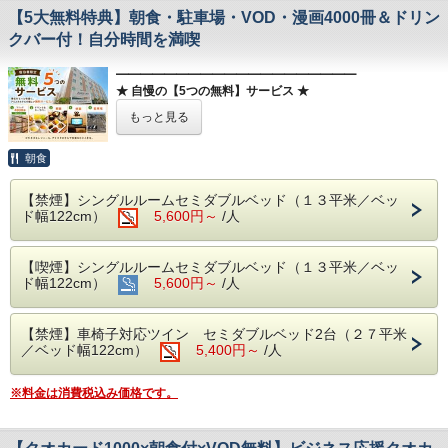
【5大無料特典】朝食・駐車場・VOD・漫画4000冊＆ドリン
クバー付！自分時間を満喫
━━━━━━━━━━━━━━━━━━━━
★ 自慢の【5つの無料】サービス ★
━━━━━━━━━━━━━━━━━━━━
もっと見る
「出張先でも家のようにリラックスしたい」
「追加料金を気にせず、充実した設備を使い倒したい」
朝食
そんなお客様の願いを叶える、アミスタホテルの決定版プラ
ンです。
【禁煙】シングルルームセミダブルベッド（１３平米／ベッ
ド幅122cm）
5,600円～
/人
【1】 朝食バイキング（6:00～9:00）
10品目以上のメニューをご用意！名物「朝カレー」や
日替わりおかず、パン、シリアルで元気な一日をスタート。
【喫煙】シングルルームセミダブルベッド（１３平米／ベッ
ド幅122cm）
5,600円～
/人
【2】 ドリンク＆スープバー（15:00～22:00）
挽きたてコーヒーやジュース、コーンスープなど
20種類以上が飲み放題。到着後のリラックスタイムに最
適。
【禁煙】車椅子対応ツイン セミダブルベッド2台（２７平米
／ベッド幅122cm）
5,400円～
/人
【3】 映画・ドラマが見放題（VOD無料）
200タイトル以上を全室無料開放！
※料金は消費税込み価格です。
42インチ以上の大型スマートテレビで、自分だけの映画館
に。
【4】 コミック4000冊が読み放題