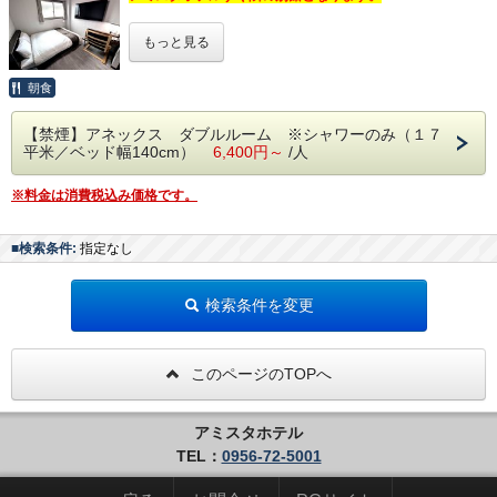
駐車場は本館横の平面駐車場をご利用ください。
★ アミスタガーデンイン松浦のポイント ★
【 うれしい館内設備 】
○全室セミダブルベッド（122cmサイズ）使
ダブルのお部屋をお二人様でご利用いただくプランです♪
【 チェックイン・チェックアウト方法 】
もっと見る
２４時間稼働のコインランドリー
幅140cmのダブルベッドでゆったりお過ごしください。
場所 アミスタホテル本館１Ｆラウンジ
「アミスタホテル本館」フロントへお越しください。
用
ミネラルウォーターサーバー
大画面スマートテレビでYouTubeなどの動画視聴も可能。
営業時間 6:00～09:00（最終入店8:30迄）
アサヒスーパードライ 生ビール自販機
○広々としたリビングあり
本館ラウンジではフリードリンクを飲みながら、
朝食
【 その他 】
アルコール自販機、おつまみ自販機
ゆっくりとしたひとときをお楽しみいただけます。
ドリンクバーは 10:00 まで
アパートメントタイプですが、消防署の指導により火気類は
○全室WiFi対応
朝食バイキング付きで、楽しみ方はいろいろ。
ご使用できません。
【禁煙】アネックス ダブルルーム ※シャワーのみ（１７
【 ２００タイトル以上の映画やドラマが見放題 】
○テレビでYouTube等の視聴も可能です。
女性に嬉しいメイク落としや美容液、
フロントへのご連絡はお客様の携帯電話、スマートフォンを
平米／ベッド幅140cm）
6,400円～
/人
通常１,０００円のところ
全室無料開放中♪
シャンプーバーなどのフリーアメニティも充実しています♪
【 ドリンク＆スープバーサービス 】
ご利用ください。
○洗濯機や浴室乾燥機の利用も無料です。
テレビで Youtube の視聴ができ、スマホとのミラーリング
挽きたてコーヒーや、ジュースなどのドリン
も可能！
（洗剤あり）
＼アミスタホテル アネックス 2025年11月10日オープン！
※料金は消費税込み価格です。
／
クバー、コーンスープなどのスープバーをご
○ＩＨキッチン、電子レンジ、冷蔵庫等も完
【 無料貸出品（数に限り有） 】
【 朝食バイキング無料サービス 】
提供しております。
まくら交換サービス、ローデスク（ベッド用パソコンテーブ
備
■検索条件:
指定なし
パンやごはんをはじめ、数々のおかず、朝カ
「ホテルの快適さに“自分時間”をプラス。」
ル）
お仕事をしながらの挽きたてコーヒー、お風
○お風呂は洗い場、浴室付き
携帯・スマホ充電器、アイロン、アイロン台、
レー、シリアルメニューなどをご用意してお
— 広めの客室に充実設備。ゆったりステイ
呂あがりのジュース、お持ち込みいただいた
ズボンプレッサー、洗濯物干し、追加ハンガー、
○駐車場無料 ※大型不可
検索条件を変更
ります。 そのほか、スープバー（お味噌汁、
をあなたに。
サンダル、体温計、湯たんぽ、毛布
ご夕食にコーンスープを添えるなど、楽しみ
コーンスープ、ビーフコンソメ、クリームチ
方は様々！ご自由にご利用ください。
【 駐車場のご案内 】
【 清掃・タオル補充 】
ャウダー）や、ドリンクバー（挽きたてコー
【 客室について 】
当ホテル横に平地の駐車場をご準備しております。
このページのTOPへ
3日に1度（4泊目、7泊目・・・）
利用料無料！（中型車以上は必ずご連絡ください）
ヒー、フレッシュジュース、青汁や牛乳）も
○ 全館禁煙です。喫煙は屋外または本館の喫
場所 アミスタホテル本館１Ｆラウンジ
無料サービスです。
煙所をご利用ください。
【 インターネット 】
営業時間 15:00～22:00
【 チェックイン方法 】
アミスタホテル
全室 WiFi 対応！有線LANケーブルもご準備しております。
○ サービスアパートメントタイプの
ダブルル
※スティックタイプのドリンクは、施設
WiFiは5Ghzか、有線LAN対応機器をご利用ください。
TEL：
0956-72-5001
別施設「アミスタホテル」にお越しくださ
場所 アミスタホテル本館１Ｆラウンジ
ーム（17㎡）
（2.4Ghz には対応しておりません。）
内でもご利用いただけます。
い。
営業時間 6:00～09:00（最終入店8:30迄）
○ 室内に
洗濯機を完備
（室内干し用 除湿空