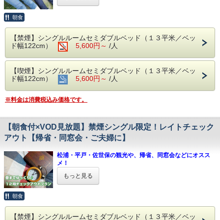
USBポート付き電源タップ、
○禁煙室には空調による寝冷え防止の扇風機設置
女性に嬉しいメイク落としや美容液、シャンプーバーなどの
ハブラシ、スリッパ、ボディソープ、リンスインシャンプ
○全室セーフティボックス付き
フリーアメニティも多数ご用意しております♪
朝食
ー、人気の部屋着
○２００タイトル以上の映画やドラマが見放題
○テレビでYoutube、スマホのミラーリング可
【360度写真】お部屋の広さや雰囲気は客室のご案内をご覧
≫その他、フロントに豊富なフリーアメニティを設置♪
【禁煙】シングルルームセミダブルベッド（１３平米／ベッ
○７８台収容の大型駐車場＆バイク駐車場（３台まで）が無
ください
美容液、化粧水、洗顔料、綿棒、入浴剤
ド幅122cm）
5,600円～
/人
料
https://www.amistad-hotel.com/rooms/
ボディタオル、カミソリ、ヘアブラシ、シャンプーバー、
お茶、紅茶、コーヒー
【 朝食バイキング無料サービス 】
こちらのプランではお子様の添い寝はできません
パンやごはんをはじめ、数々のおかず、朝カレー、シリアル
【喫煙】シングルルームセミダブルベッド（１３平米／ベッ
ご夫婦＋お子様の場合は、シングルルームを２部屋ご予約い
【 うれしい館内設備 】
メニューなどをご用意しております。 そのほか、スープバ
ド幅122cm）
5,600円～
/人
ただくか、
２４時間稼働のコインランドリー
ー（お味噌汁、コーンスープ、ビーフコンソメ、クリームチ
ツインルームをご利用ください。
ミネラルウォーターサーバー
ャウダー）や、ドリンクバー（挽きたてコーヒー、フレッシ
※料金は消費税込み価格です。
アサヒスーパードライ 生ビール自販機
ュジュース、青汁や牛乳）も無料サービスです。
公共機関でも便利！MR松浦駅おりてすぐ目の前♪
アルコール自販機、おつまみ自販機
松浦市中心地だから、好アクセス！
営業時間 6:00～09:00（最終入店8:30迄）
お仕事に観光に♪皆様のお越しをお待ちしております♪
【 無料貸出品（数に限り有） 】
ドリンクバーは 10:00 まで
【朝食付×VOD見放題】禁煙シングル限定！レイトチェック
-----------------------------------------------------
まくら交換サービス、ローデスク（ベッド用パソコンテーブ
アウト【帰省・同窓会・ご夫婦に】
ル）
【 ドリンク＆スープバーサービス 】
★ アミスタホテルのポイント ★
携帯・スマホ充電器、アイロン、アイロン台、
★2024/9/1 新サービス！★
○全プラン朝食サービス
ズボンプレッサー、洗濯物干し、追加ハンガー、
松浦・平戸・佐世保の観光や、帰省、同窓会などにオスス
挽きたてコーヒーや、ジュースなどのドリンクバー、コーン
○ドリンク＆スープバーサービス（15～22時）
体温計、湯たんぽ、毛布
メ！
スープなどのスープバーをご提供しております。
○全室セミダブルベッド（122cmサイズ）使用
昼までゆっくりチェックアウト12時（通常10時）プラン
お仕事をしながら、無料映画を見ながらの挽きたてコーヒ
○全室プラズマクラスター加湿空気清浄機設置
もっと見る
ー、お風呂あがりのジュース、お持ち込みいただいたご夕食
○全室WiFi対応
朝食の営業時間にご注意ください
にコーンスープを添えるなど、楽しみ方は様々！ご自由にご
○全室42インチ以上の壁掛けスマートテレビ設置
利用ください。
朝食
○禁煙室には空調による寝冷え防止の扇風機設置
営業時間：6:00～9:00（入店8:30まで）
○全室セーフティボックス付き
ご提供時間 15:00～22:00
○２００タイトル以上の映画やドラマが見放題
【禁煙】シングルルームセミダブルベッド（１３平米／ベッ
※12時前にチェックアウトされた場合でも減額はございま
※スティックタイプのドリンクは、時間外でもご利用い