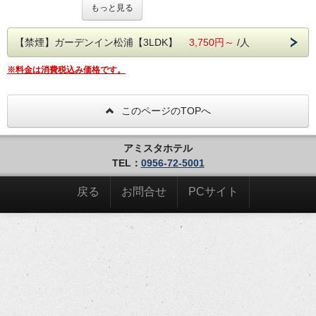
もっと見る
長崎県松浦市の市街地に建つ一棟貸しの住宅。
自宅のような空間でくつろぎのひとときを。
MR松浦駅から車で5分、最寄りのコンビニまで車で2分と利
【禁煙】ガーデンイン松浦【3LDK】
3,750円～
/人
便性もありながら、周囲を気にすることなくゆったりとお過
ごしいただけます。
※料金は消費税込み価格です。
出張はもちろん、ご家族でのご旅行やお子さま連れでも安心
してご利用いただけます。長期滞在にもおすすめです。
このページのTOPへ
セミダブルベッドの寝室3部屋。家族、恋人、ご友人同士、
出張などさまざまな宿泊スタイルに。
一戸建て丸々貸切だから、プライバシーを保ちながらも大人
数でのご宿泊をお楽しみください。
アミスタホテル
★ アミスタガーデンイン松浦のポイント ★
TEL：
0956-72-5001
○全室セミダブルベッド（122cmサイズ）使
用
戻る
お問合せ
PCサイト
○広々としたリビングあり
○全室WiFi対応
○テレビでYouTube等の視聴も可能です。
○洗濯機や浴室乾燥機の利用も無料です。
（洗剤あり）
○ＩＨキッチン、電子レンジ、冷蔵庫等も完
備