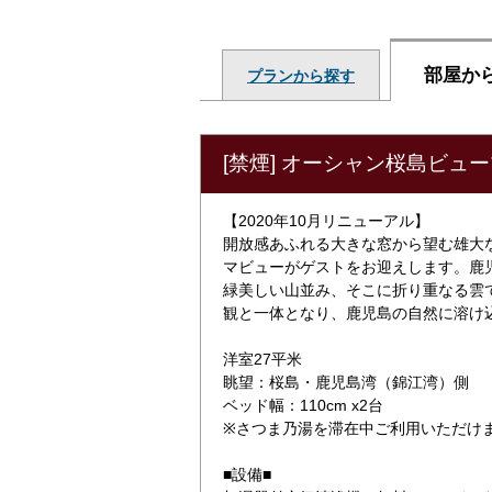
部屋か
プランから探す
[禁煙] オーシャン桜島ビュ
【2020年10月リニューアル】
開放感あふれる大きな窓から望む雄大
マビューがゲストをお迎えします。鹿
緑美しい山並み、そこに折り重なる雲
観と一体となり、鹿児島の自然に溶け
洋室27平米
眺望：桜島・鹿児島湾（錦江湾）側
ベッド幅：110cm x2台
※さつま乃湯を滞在中ご利用いただけ
■設備■