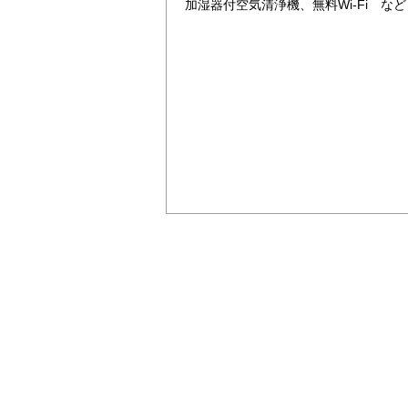
加湿器付空気清浄機、無料Wi-Fi など