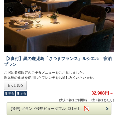
チェックイン時にご希望の時間をお伺いさせていただきます。
状況次第ではご希望時間に沿えない場合もございます。ご了承くだ
さいませ。
■展望露天温泉「さつま乃湯」をご利用いただけます
※清掃のため11:00～13:00はクローズ
■添寝つきましては、ベッド１台につきお子様１名様まで利用可能。
（税込・食事代別）
添寝施設使用料：小学生 4,400円 / 幼児 1,650円 / 2歳以下
無料
【2食付】黒の鹿児島「さつまフランス」ルシエル 宿泊
朝食代：小学生 1,300円 / 幼児 550円 / 2歳以下 無料
※添寝のお子様がいらっしゃる場合、ご年齢をお知らせくださいま
プラン
せ。
ご宿泊者様限定のご夕食メニューをご用意しました。
鹿児島の食材を使用したフレンチをお愉しみくださいませ。
■複数部屋をご予約の際、フロアが分かれる場合がございます。
もっと見る
■ご夕食
■ホテル敷地内駐車場 料金のご案内
ルシエル 黒の鹿児島「さつまフレンチ」
32,908円～
朝食
夕食
普通車：1,300円（※2泊目以降は500円）
※料理写真はイメージです。
ご予約制ではございません。
(大人2名様ご利用時、1室1名様あたり)
※仕入れ状況により食材が変更になる場合がございます。
ご希望の夕食時間を下記よりお選びいただき事前にお知らせください
[禁煙] グランド桜島ビューダブル【31㎡】
ませ。
夕食開始時間： 18:00～ または 19:00～