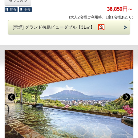
特典満載のアニバーサリープランをどうぞご利用ください。
■年末年始特別プランにつき、下記のキャンセル料を申し受けます。
36,850円～
朝食
夕食
～8/31迄：無料
9/1～10/31迄：宿泊料の20％
(大人2名様ご利用時、1室1名様あたり)
■ご夕食
11/1～11/30迄：宿泊料の50％
ザ ラウンジカサブランカ（4F)にて「Anniversary Plan ～アニバーサリ
[禁煙] グランド桜島ビューダブル【31㎡】
12/1～宿泊日当日：宿泊料の100％
ープラン～」
取消連絡なしのキャンセル：宿泊料の100%
～プラン特典～
■複数部屋をご予約の際、フロアが分かれる場合がございます。
◆乾杯ドリンク
（スパークリングワインまたはノンアルコールカクテル）
■連泊で異なるお部屋タイプをご選択の場合、ルームチェンジが発生す
◆フォトサービス
る旨ご了承ください。
◆デザートプレートメッセージ（ご希望のメッセージを事前にお知らせ
ください。）
■ホテル敷地内駐車場 料金のご案内
普通車：1,300円（※2泊目以降は500円）
※夕食予約時間をお知らせ下さいませ。（18：00～ または 19:00
ご予約制ではございません。
～）
※お料理のお写真はイメージとなります。実際と異なる場合もございま
す。
※夕食会場が貸切営業の場合には「ザ セラー N バロン・ナガサワ」で
のご案内となります。
※連泊でご予約いただいた場合、2日目以降のご夕食内容を変更いただ
けます。
ご希望いただいたメニューによりましては追加料金が発生いたしま
す。