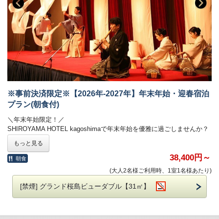
無料
朝食代：小学生 1,300円 / 幼児 550円 / 2歳以下 無料
※添寝のお子様がいらっしゃる場合、ご年齢をお知らせくださいま
せ。
■複数部屋をご予約の際、フロアが分かれる場合がございます。
■連泊で異なるお部屋タイプをご選択の場合、ルームチェンジが発生す
る旨ご了承ください。
※事前決済限定※【2026年-2027年】年末年始・迎春宿泊
■ホテル敷地内駐車場 料金のご案内
普通車：1,300円（※2泊目以降は500円）
プラン(朝食付)
ご予約制ではございません。
＼年末年始限定！／
SHIROYAMA HOTEL kagoshimaで年末年始を優雅に過ごしませんか？
お正月限定のイベントやお食事でホテルで過ごすお正月をお楽しみくだ
もっと見る
さい！
38,400円～
朝食
※ネット予約限定※
(大人2名様ご利用時、1室1名様あたり)
※事前カード決済限定※
[禁煙] グランド桜島ビューダブル【31㎡】
■ご朝食
お料理：新春ビュッフェ
おせち料理を含んだ和洋ビュッフェの朝食をお楽しみくださ