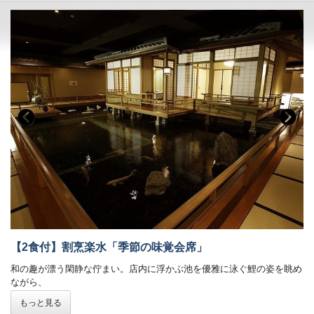
※状況により、ご提供方法・会場を変更させていただく場合がござい
ます。
※7部制にてご案内させていただきます。
チェックイン時にご希望の時間をお伺いさせていただきます。
状況次第ではご希望時間に沿えない場合もございます。ご了承くだ
さいませ。
※プレミアムツイン（トリプル）・デラックスツインへご宿泊のお客
様へ
「エグゼクティブブレックファースト」をご準備いたします。
ビュッフェへ変更希望の際はチェックイン時にお申し出くださいま
せ。
■展望露天温泉「さつま乃湯」をご利用いただけます
※清掃のため11:00～13:00はクローズ
■添寝につきましては、ベッド１台につきお子様１名様まで利用可能。
（税込・食事代別）
【2食付】割烹楽水「季節の味覚会席」
添寝施設使用料：小学生 4,400円 / 幼児 1,650円 / 2歳以下
無料
和の趣が漂う閑静な佇まい。店内に浮かぶ池を優雅に泳ぐ鯉の姿を眺め
朝食代：小学生 1,300円 / 幼児 550円 / 2歳以下 無料
ながら、
※添寝のお子様がいらっしゃる場合、ご年齢をお知らせくださいま
純日本調に統一されたお部屋で季節感のあるお料理をお愉しみくださ
せ。
もっと見る
い。