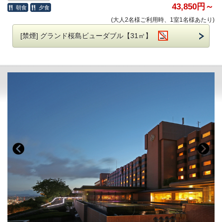
43,850円～
朝食
夕食
■複数部屋をご予約の際、フロアが分かれる場合がございます。
(大人2名様ご利用時、1室1名様あたり)
■夕食
■連泊で異なるお部屋タイプをご選択の場合、ルームチェンジが発生す
「割烹 楽水」での 「季節の味覚会席」
[禁煙] グランド桜島ビューダブル【31㎡】
る旨ご了承ください。
前菜 吸物 造り 煮物 焼物 止肴 御飯 留椀 香物 デザート
■ホテル敷地内駐車場 料金のご案内
普通車：1,300円（※2泊目以降は500円）
※料理写真はイメージです。
ご予約制ではございません。
※仕入れ状況により、食材が変更になる場合もございます。ご了承下さ
いませ。
※ご希望の夕食時間を事前にお知らせくださいませ。
※連泊でご予約いただいた場合、2日目以降のご夕食内容を変更いただ
けます。
ご希望いただいたメニューによりましては追加料金が発生いたしま
す。
ご希望の際はお知らせくださいませ。
割烹 「楽水」
平日17：30～19：30 間 土日祝日17：30～20：00 間
上記の時間の間にご希望の時間をお知らせください。
※添寝のお子様の夕食はついておりません。