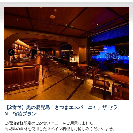
ご了承くださいませ。
■ご朝食（ホテル館内にて）
80種類の和・洋ビュッフェ料理がお楽しみ頂けます。
営業時間 6:30～10:00
■展望露天温泉「さつま乃湯」をご利用いただけます
※状況により、ご提供方法・会場を変更させていただく場合がござい
※清掃のため11:00～13:00はクローズ
ます
※7部制にてご案内させていただきます。
チェックイン時にご希望の時間をお伺いさせていただきます。
■添寝つきましては、ベッド１台につきお子様１名様まで利用可能。
状況次第ではご希望時間に沿えない場合もございます。ご了承くだ
（税込・食事代別）
さいませ。
添寝施設使用料：小学生 4,400円
幼児 1,650円
■展望露天温泉「さつま乃湯」をご利用いただけます
※添寝のお子様がいらっしゃる場合、ご年齢をお知らせくださいま
※清掃のため11:00～13:00はクローズ
せ。
■添寝つきましては、ベッド１台につきお子様１名様まで利用可能。
■複数部屋をご予約の際、フロアが分かれる場合がございます。
（税込・食事代別）
添寝施設使用料：小学生 4,400円 / 幼児 1,650円 / 2歳以下
■ホテル敷地内駐車場 料金のご案内
無料
普通車：1,300円（※2泊目以降は500円）
朝食代：小学生 1,300円 / 幼児 550円 / 2歳以下 無料
ご予約制ではございません。
【2食付】黒の鹿児島「さつまエスパーニャ」ザ セラー
※添寝のお子様がいらっしゃる場合、ご年齢をお知らせくださいま
せ。
N 宿泊プラン
ご宿泊者様限定のご夕食メニューをご用意しました。
■複数部屋をご予約の際、フロアが分かれる場合がございます。
鹿児島の食材を使用したスペイン料理をお愉しみくださいませ。