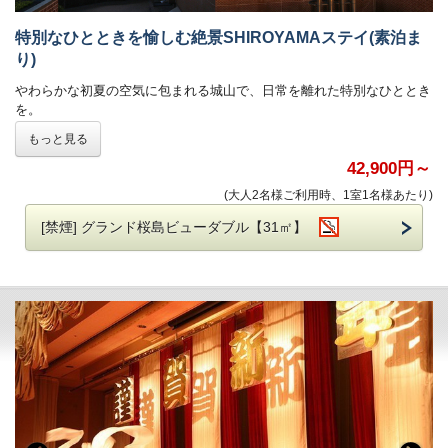
特別なひとときを愉しむ絶景SHIROYAMAステイ(素泊ま
■朝食
旬の味覚と郷土の味が並ぶ、和洋約80種類の朝食ビュッフェ
り)
朝食会場「レインボー」他 営業時間 6：30-10：00
やわらかな初夏の空気に包まれる城山で、日常を離れた特別なひととき
※状況により会場や提供方法の変更が発生する場合がございます。
を。
鹿児島市街と桜島を望む絶景、旬の味覚を楽しむ朝食、心ほどける温泉
プレミアムルームのみ
もっと見る
とともに、ゆったりとした時間をお過ごしいただけます。
ザ ラウンジ カサブランカ（4F)「エグゼクティブブレックファースト」
ふとした瞬間に感じる季節のきらめきや、移ろう景色の美しさ。
42,900円～
営業時間 7:00～10:00
この時期ならではの心満たされるひとときを、SHIROYAMAでお愉しみ
(大人2名様ご利用時、1室1名様あたり)
ください。
[禁煙] グランド桜島ビューダブル【31㎡】
■添寝施設使用料のご案内（税込）
■こちらはご朝食は付いておりません。
小学生：4,400円 幼児：1,650円 3歳未満：無料
ご希望の際はチェックインの際にお申し出くださいませ。
※添寝施設使用料には、添寝のお子様のお食事代は含まれません。
ご朝食付きのプランがございますのでそちらよりご予約くださいま
※年末年始は、上記料金と異なります。お問合せくださいませ。
せ。
※添寝ご利用のお子様のご年齢をお知らせくださいませ。
■展望露天温泉「さつま乃湯」をご利用いただけます
■複数部屋をご予約の際、フロアが分かれる場合がございます。
※清掃のため11:00～13:00はクローズ
■ホテル敷地内駐車場 料金のご案内
■添寝につきましては、ベッド１台につきお子様１名様まで利用可能。
普通車：1,300円（※2泊目以降は500円）
（税込・食事代別）
ご予約制ではございません。
添寝施設使用料：小学生 4,400円 / 幼児 1,650円 / 2歳以下