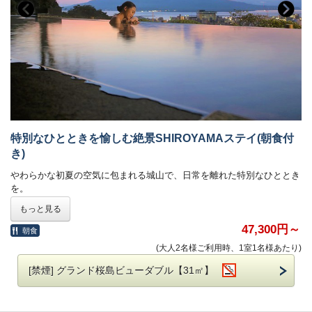
特別なひとときを愉しむ絶景SHIROYAMAステイ(朝食付
き)
やわらかな初夏の空気に包まれる城山で、日常を離れた特別なひととき
を。
鹿児島市街と桜島を望む絶景、旬の味覚を楽しむ朝食、心ほどける温泉
もっと見る
とともに、ゆったりとした時間をお過ごしいただけます。
ふとした瞬間に感じる季節のきらめきや、移ろう景色の美しさ。
47,300円～
朝食
この時期ならではの心満たされるひとときを、SHIROYAMAでお愉しみ
(大人2名様ご利用時、1室1名様あたり)
ください。
[禁煙] グランド桜島ビューダブル【31㎡】
■ご朝食（ホテル館内にて）
80種類の和・洋ビュッフェ料理がお楽しみいただけます。
営業時間 6:30～10:00