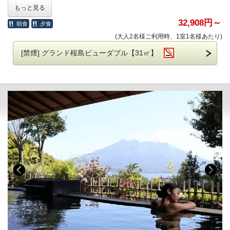
■ホテル敷地内駐車場 料金のご案内
もっと見る
■ご夕食
普通車：1,300円（※2泊目以降は500円）
ザ セラーN 黒の鹿児島「さつまエスパーニャ」
32,908円～
朝食
夕食
ご予約制ではございません。
※料理写真はイメージです。
(大人2名様ご利用時、1室1名様あたり)
※仕入れ状況により食材が変更になる場合がございます。
ご希望の夕食時間を下記よりお選びいただき事前にお知らせください
[禁煙] グランド桜島ビューダブル【31㎡】
ませ。
夕食開始時間： 18:00～ または 19:00～
■ご朝食（ホテル館内にて）
80種類の和・洋ビュッフェ料理がお楽しみ頂けます。
営業時間 6:30～10:00
※状況により、ご提供方法・会場を変更させていただく場合がござい
ます
※7部制にてご案内させていただきます。
チェックイン時にご希望の時間をお伺いさせていただきます。
状況次第ではご希望時間に沿えない場合もございます。ご了承くだ
さいませ。
■展望露天温泉「さつま乃湯」をご利用いただけます
※清掃のため11:00～13:00はクローズ
■添寝つきましては、ベッド１台につきお子様１名様まで利用可能。
（税込・食事代別）