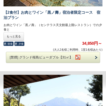
ご希望の際はお知らせくださいませ。
【2食付】お肉とワイン「黒ノ壽」宿泊者限定コース 宿
■朝食
泊プラン
旬の味覚と郷土の味が並ぶ、和洋約80種類の朝食ビュッフェ
お肉とワイン「黒ノ壽」（センテラス天文館最上階レストラン）での夕
朝食会場「レインボー」他 営業時間 6：30-10：00
食と
※状況により会場や提供方法の変更が発生する場合がございます。
ホテル人気朝食をご堪能いただける1泊2食付プランです。
もっと見る
鹿児島黒毛和牛をお召し上がりいただける
唯一無二のコースを是非お楽しみくださいませ。
34,850円～
朝食
夕食
■添寝施設使用料のご案内（税込/食事代別）
小学生：4,400円 幼児：1,650円 3歳未満：無料
(大人2名様ご利用時、1室1名様あたり)
※年末年始は、上記料金と異なります。お問合せくださいませ。
■夕食
[禁煙] グランド桜島ビューダブル【31㎡】
※添寝ご利用のお子様のご年齢をお知らせくださいませ。
黒ノ壽（センテラス天文館 15階）
※こちらのレストランはホテル館内ではなく
■複数部屋をご予約の際、フロアが分かれる場合がございます。
天文館のセンテラス天文館内にございます。ご注意くださいませ。
黒ノ壽：鹿児島県鹿児島市千日町1-1 センテラス天文館 15階
■ホテル敷地内駐車場 料金のご案内
普通車：1,300円（※2泊目以降は500円）
ホテルより黒ノ壽へお越しのお客様は
ご予約制ではございません。
ホテルの無料巡回シャトルバスをご利用頂き天文館までお越しくだ
さいませ。
降車専用のバス停より徒歩5分でございます。
天文館でお買い物や観光のち直接黒ノ壽へお越し頂く事も可能で