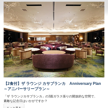
い。
※プレミアムツイン（トリプル）・デラックスツインへご宿泊のお客
様へ
「エグゼクティブブレックファースト」をご準備いたします。
ビュッフェへ変更希望の際はチェックイン時にお申し出くださいま
せ。
■展望露天温泉「さつま乃湯」をご利用いただけます
※清掃のため11:00～13:00はクローズ
■添寝につきましては、ベッド１台につきお子様１名様まで利用可能。
（税込・食事代別）
【2026/12/26～2026/12/30】
添寝施設使用料：小学生 4,400円 / 幼児 1,650円 / 2歳以下
無料
朝食代：小学生 1,300円 / 幼児 550円 / 2歳以下 無料
【2026/12/31～2027/1/2】
【2食付】ザ ラウンジ カサブランカ Anniversary Plan
添寝施設使用料：小学生 8,300円 / 幼児 5,470円 / 2歳以下
無料
～アニバーサリープラン～
朝食代：小学生 2,100円 / 幼児 880円 / 2歳以下 無料
「ザ ラウンジカサブランカ」の3面ガラス張りの開放的な空間で、
※添寝のお子様がいらっしゃる場合、ご年齢をお知らせくださいま
素敵な記念日はいかがですか？
せ。
もっと見る