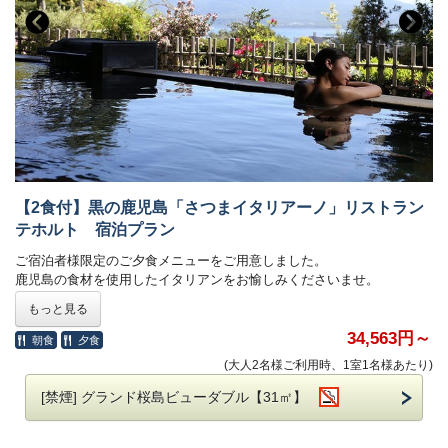
す。
ホテルへチェックインせず黒ノ壽へお越しの際は、
事前にご連絡くださいませ。
ご夕食「宿泊者限定コース 城山ブルワリーお1人様1杯無料」
※料理画像はイメージです
ご夕食は18:30スタートのみでございます。
【2食付】黒の鹿児島「さつまイタリアーノ」リストラン
お時間までに店舗へお越しくださいませ。
テホルト 宿泊プラン
※黒ノ壽にて追加注文された場合は黒ノ壽にてお支払いくださいませ。
ご宿泊者様限定のご夕食メニューをご用意しました。
鹿児島の食材を使用したイタリアンをお愉しみくださいませ。
■ご朝食（ホテル館内にて）
もっと見る
■ご夕食
80種類の和・洋ビュッフェ料理がお楽しみいただけます。
リストランテホルト 黒の鹿児島「さつまイタリアーノ」
34,563円～
朝食
夕食
営業時間 6:30～10:00
※料理写真はイメージです。
※状況により、ご提供方法・会場を変更させていただく場合がござい
(大人2名様ご利用時、1室1名様あたり)
※仕入れ状況により食材が変更になる場合がございます。
ます
ご希望の夕食時間を下記よりお選びいただき事前にお知らせください
[禁煙] グランド桜島ビューダブル【31㎡】
※7部制にてご案内させていただきます。
ませ。
チェックイン時にご希望の時間をお伺いさせていただきます。
夕食開始時間： 18:00～ または 19:00～
状況次第ではご希望時間に沿えない場合もございます。