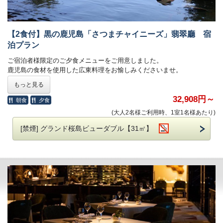
添寝施設使用料：小学生 4,400円 / 幼児 1,650円 / 2歳以下
無料
朝食代：小学生 1,300円 / 幼児 550円 / 2歳以下 無料
【2食付】黒の鹿児島「さつまチャイニーズ」翡翠廳 宿
※添寝のお子様がいらっしゃる場合、ご年齢をお知らせくださいま
せ。
泊プラン
ご宿泊者様限定のご夕食メニューをご用意しました。
■複数部屋をご予約の際、フロアが分かれる場合がございます。
鹿児島の食材を使用した広東料理をお愉しみくださいませ。
■ホテル敷地内駐車場 料金のご案内
もっと見る
■ご夕食
普通車：1,300円（※2泊目以降は500円）
広東料理 翡翠廳 黒の鹿児島「さつまチャイニーズ」
32,908円～
朝食
夕食
ご予約制ではございません。
※料理写真はイメージです。
(大人2名様ご利用時、1室1名様あたり)
※仕入れ状況により食材が変更になる場合がございます。
ご希望の夕食時間を下記よりお選びいただき事前にお知らせください
[禁煙] グランド桜島ビューダブル【31㎡】
ませ。
夕食開始時間：17：30～30分刻みでお好きなお時間選択可能（最終
スタート19：30～）
■ご朝食（ホテル館内にて）
80種類の和・洋ビュッフェ料理がお楽しみ頂けます。
営業時間 6:30～10:00
※状況により、ご提供方法・会場を変更させていただく場合がござい
ます
※7部制にてご案内させていただきます。