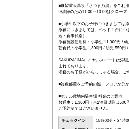
■展望露天温泉「さつま乃湯」をご利
※清掃のため11:00～13:00はクローズ
■小学生以下のお子様につきましては
添寝につきましては、ベッド１台につ
込・食事代別）
添寝施設使用料：小学生 11,000円 / 幼児
朝食代：小学生 1,300円 / 幼児 550円 
SAKURAJIMAロイヤルスイートは
まれております。
添寝のお子様がいらっしゃる場合、ご
■複数部屋をご予約の際、フロアが分
■ホテル敷地内駐車場 料金のご案内
普通車：1,300円（※2泊目以降は500
ご予約制ではございません。
チェックイン
15時00分～24時0