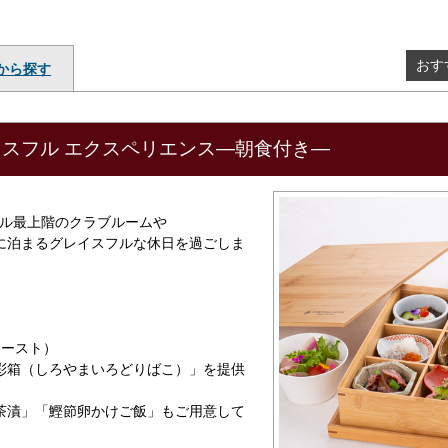
おす
から探す
スフル エクスペリエンス―朝食付き―
テル最上階のクラブルームや
に泊まるグレイスフルな休日を過ごしま
ァースト）
彩箱（しろやまいろどりばこ）」を提供
茶漬」「鰹節卵かけご飯」もご用意して