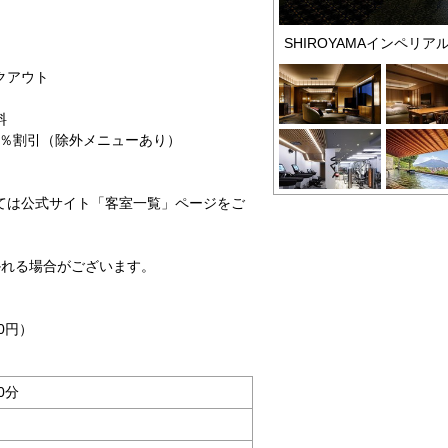
SHIROYAMAインペリア
クアウト
料
0％割引（除外メニューあり）
ては公式サイト「客室一覧」ページをご
かれる場合がございます。
0円）
0分