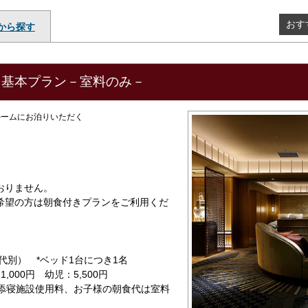
おす
から探す
山基本プラン－室料のみ－
ルームにお泊りいただく
おりません。
希望の方は朝食付きプランをご利用くだ
代別） *ベッド1台につき1名
000円 幼児：5,500円
トは添寝施設使用料、お子様の朝食代は室料