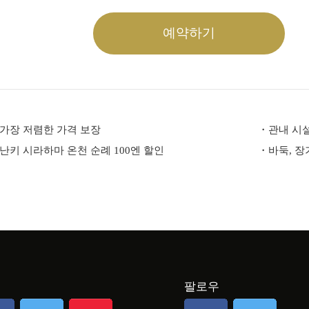
예약하기
가장 저렴한 가격 보장
관내 시설
난키 시라하마 온천 순례 100엔 할인
바둑, 장
팔로우