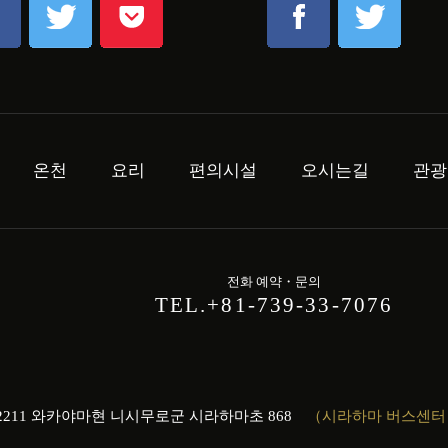
온천
요리
편의시설
오시는길
관광
전화 예약・문의
TEL.+81-739-33-7076
-2211 와카야마현 니시무로군 시라하마초 868
（시라하마 버스센터 