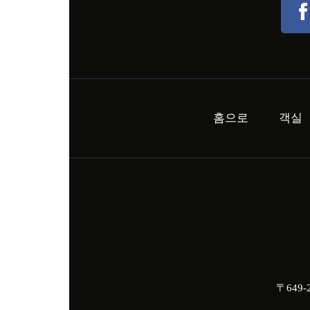
홈으로
객실
〒649