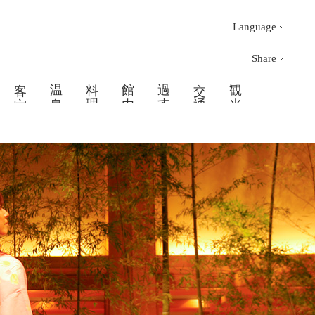
Language
Share
客 室
温 泉
料 理
館 内
過 す
交 通
観 光