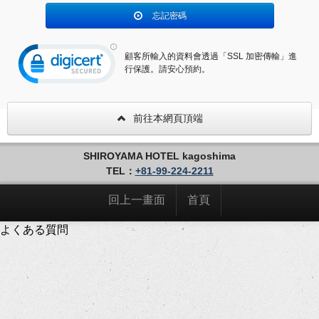
忘記密碼
顧客所輸入的資料會透過「SSL 加密傳輸」進
行保護。請安心預約。
前往本網頁頂端
SHIROYAMA HOTEL kagoshima
TEL：
+81-99-224-2211
回上一畫面
首頁
よくある質問