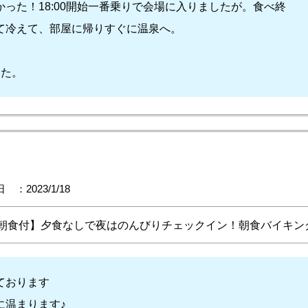
った！18:00開始一番乗りで会場に入りましたが。食べ終
て冷えて、部屋に帰りすぐに温泉へ。
した。
 ：2023/1/18
泊朝食付】夕食なしで夜はのんびりチェックイン！朝食バイキン
ております
に温まります♪