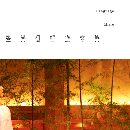
Language
Share
客 室
温 泉
料 理
館 内
過 す
交 通
観 光