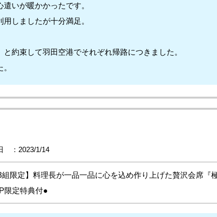
心遣いが暖かかったです。
利用しましたが十分満足。
」と約束して羽田空港でそれぞれ帰路につきました。
た。
 ：2023/1/14
日3組限定】料理長が一品一品に心を込め作り上げた贅沢会席『
P限定特典付●