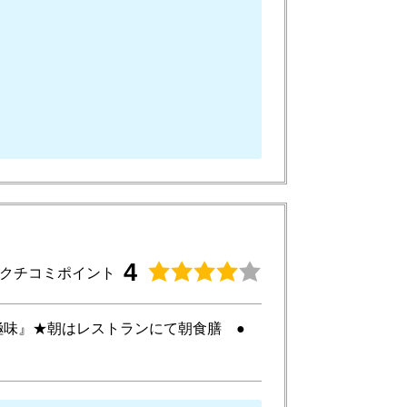
4
クチコミポイント
極味』★朝はレストランにて朝食膳 ●