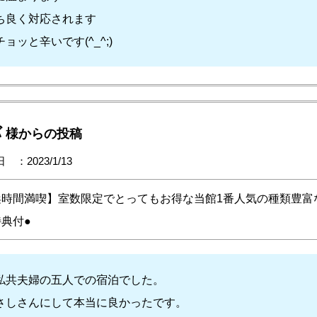
ち良く対応されます
ッと辛いです(^_^;)
バ
様からの投稿
 ：2023/1/13
浜時間満喫】室数限定でとってもお得な当館1番人気の種類豊富
典付●
私共夫婦の五人での宿泊でした。
さしさんにして本当に良かったです。